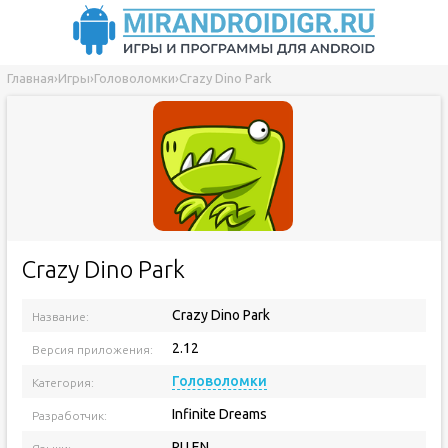
Главная
›
Игры
›
Головоломки
›
Crazy Dino Park
Crazy Dino Park
Crazy Dino Park
Название:
2.12
Версия приложения:
Головоломки
Категория:
Infinite Dreams
Разработчик:
RU EN