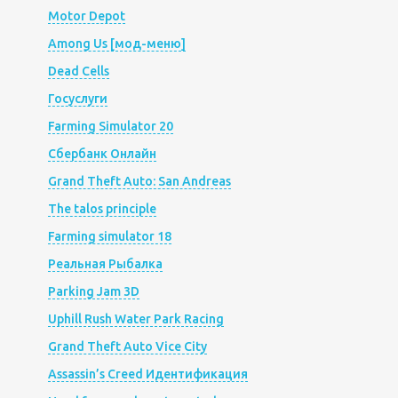
Motor Depot
Among Us [мод-меню]
Dead Cells
Госуслуги
Farming Simulator 20
Сбербанк Онлайн
Grand Theft Auto: San Andreas
The talos principle
Farming simulator 18
Реальная Рыбалка
Parking Jam 3D
Uphill Rush Water Park Racing
Grand Theft Auto Vice City
Assassin’s Creed Идентификация