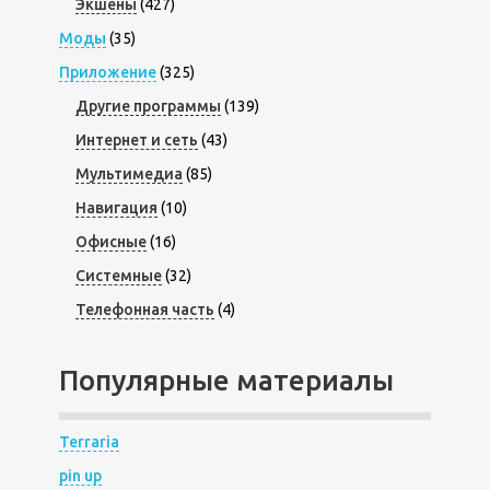
Экшены
(427)
Моды
(35)
Приложение
(325)
Другие программы
(139)
Интернет и сеть
(43)
Мультимедиа
(85)
Навигация
(10)
Офисные
(16)
Системные
(32)
Телефонная часть
(4)
Популярные материалы
Terraria
pin up