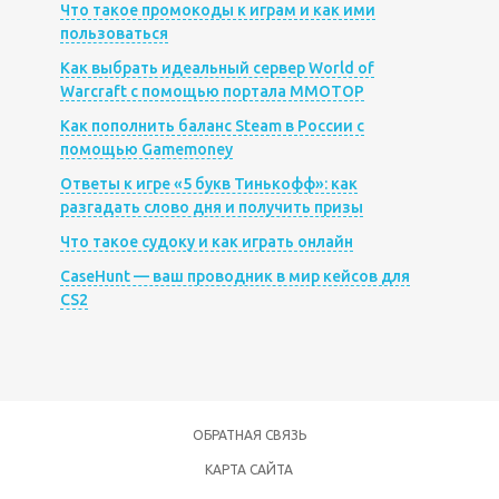
Что такое промокоды к играм и как ими
пользоваться
Как выбрать идеальный сервер World of
Warcraft с помощью портала MMOTOP
Как пополнить баланс Steam в России с
помощью Gamemoney
Ответы к игре «5 букв Тинькофф»: как
разгадать слово дня и получить призы
Что такое судоку и как играть онлайн
CaseHunt — ваш проводник в мир кейсов для
CS2
ОБРАТНАЯ СВЯЗЬ
КАРТА САЙТА