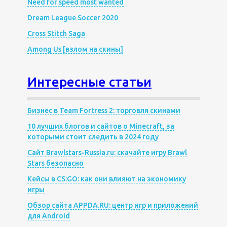
Need for speed most wanted
Dream League Soccer 2020
Cross Stitch Saga
Among Us [взлом на скины]
Интересные статьи
Бизнес в Team Fortress 2: торговля скинами
10 лучших блогов и сайтов о Minecraft, за
которыми стоит следить в 2024 году
Сайт Brawlstars-Russia.ru: скачайте игру Brawl
Stars безопасно
Кейсы в CS:GO: как они влияют на экономику
игры
Обзор сайта APPDA.RU: центр игр и приложений
для Android