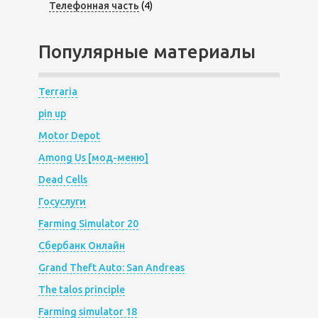
Телефонная часть
(4)
Популярные материалы
Terraria
pin up
Motor Depot
Among Us [мод-меню]
Dead Cells
Госуслуги
Farming Simulator 20
Сбербанк Онлайн
Grand Theft Auto: San Andreas
The talos principle
Farming simulator 18