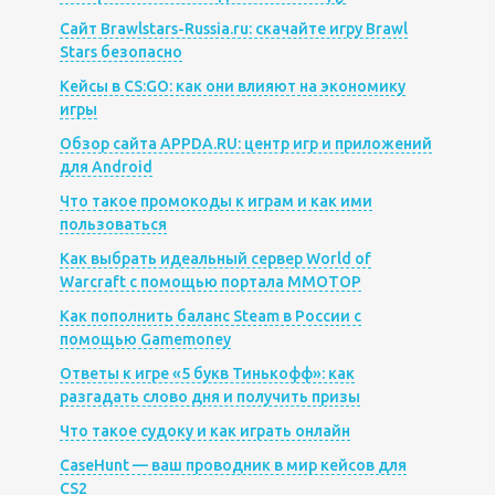
Сайт Brawlstars-Russia.ru: скачайте игру Brawl
Stars безопасно
Кейсы в CS:GO: как они влияют на экономику
игры
Обзор сайта APPDA.RU: центр игр и приложений
для Android
Что такое промокоды к играм и как ими
пользоваться
Как выбрать идеальный сервер World of
Warcraft с помощью портала MMOTOP
Как пополнить баланс Steam в России с
помощью Gamemoney
Ответы к игре «5 букв Тинькофф»: как
разгадать слово дня и получить призы
Что такое судоку и как играть онлайн
CaseHunt — ваш проводник в мир кейсов для
CS2