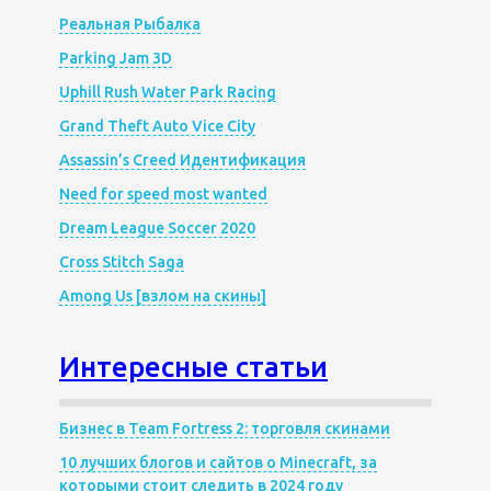
Реальная Рыбалка
Parking Jam 3D
Uphill Rush Water Park Racing
Grand Theft Auto Vice City
Assassin’s Creed Идентификация
Need for speed most wanted
Dream League Soccer 2020
Cross Stitch Saga
Among Us [взлом на скины]
Интересные статьи
Бизнес в Team Fortress 2: торговля скинами
10 лучших блогов и сайтов о Minecraft, за
которыми стоит следить в 2024 году