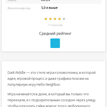
Языки:
5,0 и выше
Версия андроид:
7 голосов
Средний рейтинг
Dark Riddle — это стелс-игра-головоломка, в которой
идея, игровой процесс и даже графика похожи на
популярную игру Hello Neighbor.
Игра начинается в доме, в который вы только что
переехали, и с подозрительным соседом через улицу.
Чтобы разгадать тайну вокруг этого любопытного