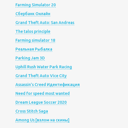
Farming Simulator 20
Сбербанк Онлайн
Grand Theft Auto: San Andreas
The talos principle
Farming simulator 18
Реальная Рыбалка
Parking Jam 3D
Uphill Rush Water Park Racing
Grand Theft Auto Vice City
Assassin’s Creed Идентификация
Need for speed most wanted
Dream League Soccer 2020
Cross Stitch Saga
Among Us [взлом на скины]