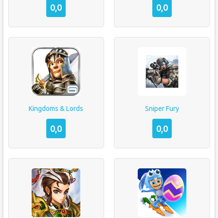
0,0
0,0
Kingdoms & Lords
Sniper Fury
0,0
0,0