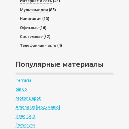
Интернет и сеть
(43)
Мультимедиа
(85)
Навигация
(10)
Офисные
(16)
Системные
(32)
Телефонная часть
(4)
Популярные материалы
Terraria
pin up
Motor Depot
Among Us [мод-меню]
Dead Cells
Госуслуги