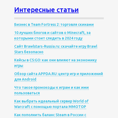
Интересные статьи
Бизнес в Team Fortress 2: торговля скинами
10 лучших блогов и сайтов о Minecraft, за
которыми стоит следить в 2024 году
Сайт Brawlstars-Russia.ru: скачайте игру Brawl
Stars безопасно
Кейсы в CS:GO: как они влияют на экономику
игры
Обзор сайта APPDA.RU: центр игр и приложений
для Android
Что такое промокоды к играм и как ими
пользоваться
Как выбрать идеальный сервер World of
Warcraft с помощью портала MMOTOP
Как пополнить баланс Steam в России с