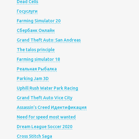
Dead Cells
Госуслуги
Farming Simulator 20
Сбербанк Онлайн
Grand Theft Auto: San Andreas
The talos principle
Farming simulator 18
Реальная Рыбалка
Parking Jam 3D
Uphill Rush Water Park Racing
Grand Theft Auto Vice City
Assassin’s Creed Идентификация
Need for speed most wanted
Dream League Soccer 2020
Cross Stitch Saga