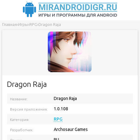
Главная
›
Игры
›
RPG
›
Dragon Raja
Dragon Raja
Dragon Raja
Название:
1.0.108
Версия приложения:
RPG
Категория:
Archosaur Games
Разработчик:
RU