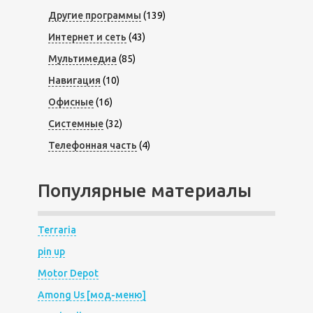
Другие программы
(139)
Интернет и сеть
(43)
Мультимедиа
(85)
Навигация
(10)
Офисные
(16)
Системные
(32)
Телефонная часть
(4)
Популярные материалы
Terraria
pin up
Motor Depot
Among Us [мод-меню]