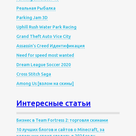
Реальная Рыбалка
Parking Jam 3D
Uphill Rush Water Park Racing
Grand Theft Auto Vice City
Assassin’s Creed Идентификация
Need for speed most wanted
Dream League Soccer 2020
Cross Stitch Saga
Among Us [взлом на скины]
Интересные статьи
Бизнес в Team Fortress 2: торговля скинами
10 лучших блогов и сайтов о Minecraft, за