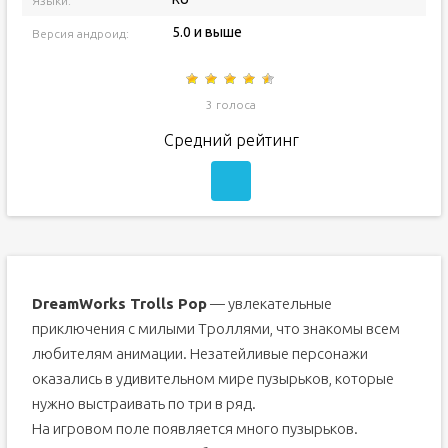
Языки:
5.0 и выше
Версия андроид:
3 голоса
Средний рейтинг
DreamWorks Trolls Pop
— увлекательные
приключения с милыми Троллями, что знакомы всем
любителям анимации. Незатейливые персонажи
оказались в удивительном мире пузырьков, которые
нужно выстраивать по три в ряд.
На игровом поле появляется много пузырьков.