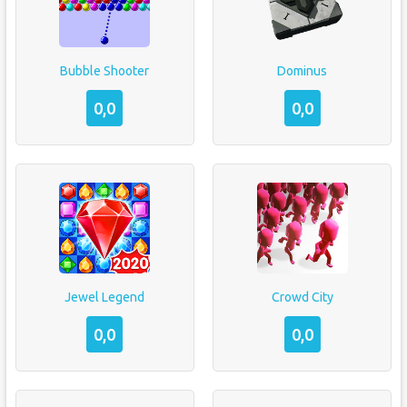
Bubble Shooter
Dominus
0,0
0,0
Jewel Legend
Crowd City
0,0
0,0