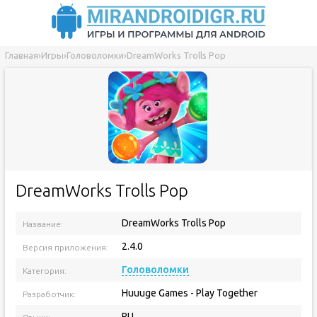
Главная
›
Игры
›
Головоломки
›
DreamWorks Trolls Pop
DreamWorks Trolls Pop
DreamWorks Trolls Pop
Название:
2.4.0
Версия приложения:
Головоломки
Категория:
Huuuge Games - Play Together
Разработчик:
RU