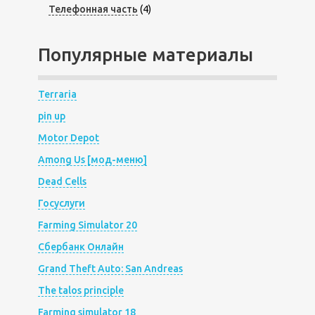
Телефонная часть
(4)
Популярные материалы
Terraria
pin up
Motor Depot
Among Us [мод-меню]
Dead Cells
Госуслуги
Farming Simulator 20
Сбербанк Онлайн
Grand Theft Auto: San Andreas
The talos principle
Farming simulator 18