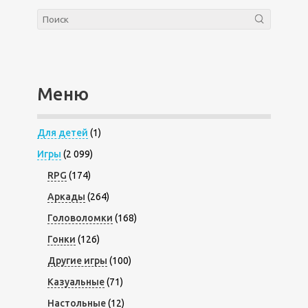
Меню
Для детей
(1)
Игры
(2 099)
RPG
(174)
Аркады
(264)
Головоломки
(168)
Гонки
(126)
Другие игры
(100)
Казуальные
(71)
Настольные
(12)