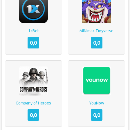
1xBet
MINImax Tinyverse
0,0
0,0
Company of Heroes
YouNow
0,0
0,0