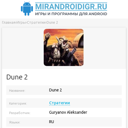
Главная
›
Игры
›
Стратегии
›
Dune 2
Dune 2
Dune 2
Название:
Версия приложения:
Стратегии
Категория:
Guryanov Aleksander
Разработчик:
RU
Языки: