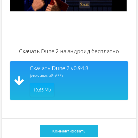
Скачать Dune 2 на андроид бесплатно
Скачать Dune 2 v0.94.8
(скачиваний: 633)
19,65 Mb
Комментировать