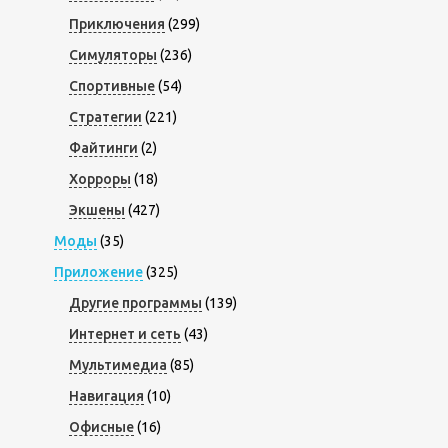
Приключения
(299)
Симуляторы
(236)
Спортивные
(54)
Стратегии
(221)
Файтинги
(2)
Хорроры
(18)
Экшены
(427)
Моды
(35)
Приложение
(325)
Другие программы
(139)
Интернет и сеть
(43)
Мультимедиа
(85)
Навигация
(10)
Офисные
(16)