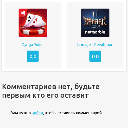
Zynga Poker
Lineage II Revolution
0,0
0,0
Комментариев нет, будьте
первым кто его оставит
Вам нужно
войти
, чтобы оставить комментарий.