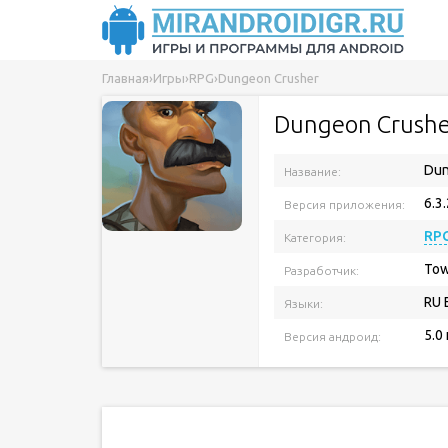
Главная
›
Игры
›
RPG
›
Dungeon Crusher
Dungeon Crushe
Dun
Название:
6.3
Версия приложения:
RP
Категория:
Tow
Разработчик:
RU 
Языки:
5.0
Версия андроид: