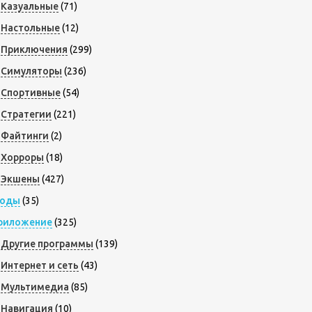
Казуальные
(71)
Настольные
(12)
Приключения
(299)
Симуляторы
(236)
Спортивные
(54)
Стратегии
(221)
Файтинги
(2)
Хорроры
(18)
Экшены
(427)
оды
(35)
риложение
(325)
Другие программы
(139)
Интернет и сеть
(43)
Мультимедиа
(85)
Навигация
(10)