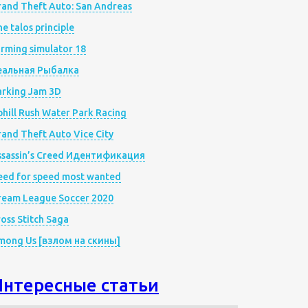
rand Theft Auto: San Andreas
e talos principle
rming simulator 18
еальная Рыбалка
arking Jam 3D
hill Rush Water Park Racing
and Theft Auto Vice City
ssassin’s Creed Идентификация
eed for speed most wanted
ream League Soccer 2020
oss Stitch Saga
mong Us [взлом на скины]
Интересные статьи