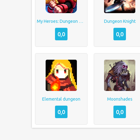
My Heroes: Dungeon Raid
Dungeon Knight
0,0
0,0
Elemental dungeon
Moonshades
0,0
0,0