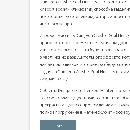
Dungeon Crusher Soul Hunters — это игра, ко
классическими кликерами, способна выдели
некоторыми дополнениям, которые вносят о
игр этого жанра.
Игровая миссия в Dungeon Crusher Soul Hunt
врагов, которые посмеют перейти вам дорог
уничтоженного врага вы будет вознагражде
в увеличение разрушительного эффекта, кот
найма помощников, которые разберутся с вра
задача в Dungeon Crusher Soul Hunters нажим
каждую битву.
События Dungeon Crusher Soul Hunters прои
классическими существами того жанра: гобли
прекрасным аудио сопровождением и график
полное погружение в магическую атмосферу
Фото