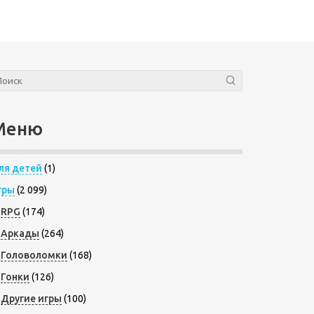
Меню
ля детей
(1)
гры
(2 099)
RPG
(174)
Аркады
(264)
Головоломки
(168)
Гонки
(126)
Другие игры
(100)