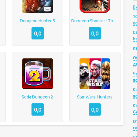
Б
1
Dungeon Hunter 5
Dungeon Shooter : The Forgotten Temple
к
Са
0,0
0,0
б
К
О
д
Ч
п
К
п
Soda Dungeon 2
Star Wars: Hunters
К
0,0
0,0
G
О
с