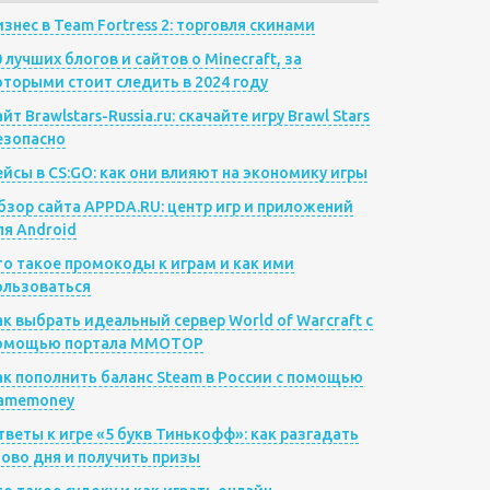
изнес в Team Fortress 2: торговля скинами
0 лучших блогов и сайтов о Minecraft, за
оторыми стоит следить в 2024 году
йт Brawlstars-Russia.ru: скачайте игру Brawl Stars
езопасно
ейсы в CS:GO: как они влияют на экономику игры
бзор сайта APPDA.RU: центр игр и приложений
ля Android
то такое промокоды к играм и как ими
ользоваться
ак выбрать идеальный сервер World of Warcraft с
омощью портала MMOTOP
ак пополнить баланс Steam в России с помощью
amemoney
тветы к игре «5 букв Тинькофф»: как разгадать
лово дня и получить призы