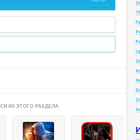
G
Th
Fa
Р
P
Up
Gr
A
N
D
Cr
СИ ИЗ ЭТОГО РАЗДЕЛА
A