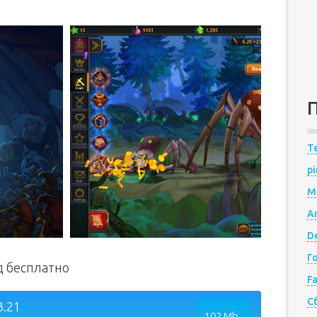
Te
pi
M
A
De
Г
д бесплатно
F
С
3.21
102 Mb