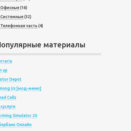
Офисные
(16)
Системные
(32)
Телефонная часть
(4)
Популярные материалы
rraria
n up
otor Depot
mong Us [мод-меню]
ad Cells
осуслуги
arming Simulator 20
бербанк Онлайн