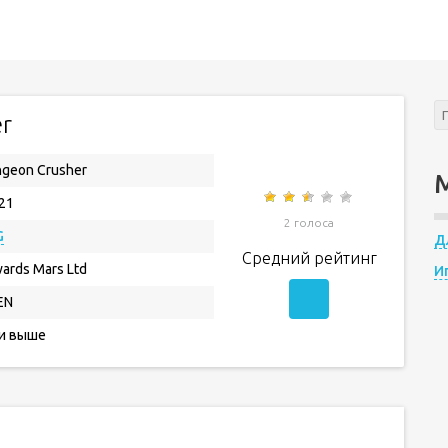
r
geon Crusher
.21
2 голоса
G
Д
Средний рейтинг
ards Mars Ltd
И
EN
 и выше