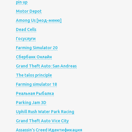
pin up
Motor Depot
Among Us [мод-меню]
Dead Cells
Госуслуги
Farming Simulator 20
Сбербанк Онлайн
Grand Theft Auto: San Andreas
The talos principle
Farming simulator 18
Реальная Рыбалка
Parking Jam 3D
Uphill Rush Water Park Racing
Grand Theft Auto Vice City
Assassin’s Creed Идентификация