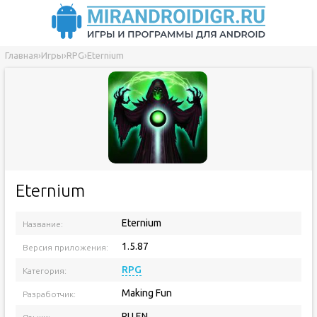
Главная
›
Игры
›
RPG
›
Eternium
Eternium
Eternium
Название:
1.5.87
Версия приложения:
RPG
Категория:
Making Fun
Разработчик:
RU EN