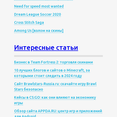
Need for speed most wanted
Dream League Soccer 2020
Cross Stitch Saga
Among Us [взлом на скины]
Интересные статьи
Бизнес в Team Fortress 2: торговля скинами
10 лучших блогов и сайтов о Minecraft, за
которыми стоит следить в 2024 году
Сайт Brawlstars-Russia.ru: скачайте игру Brawl
Stars безопасно
Кейсы в CS:GO: как они влияют на экономику
игры
Обзор сайта APPDA.RU: центр игр и приложений
для Android