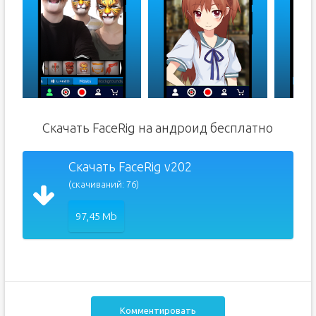
Скачать FaceRig на андроид бесплатно
Скачать FaceRig v202
(скачиваний: 76)
97,45 Mb
Комментировать