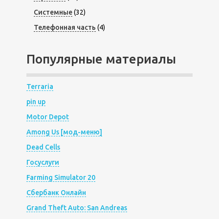
Системные
(32)
Телефонная часть
(4)
Популярные материалы
Terraria
pin up
Motor Depot
Among Us [мод-меню]
Dead Cells
Госуслуги
Farming Simulator 20
Сбербанк Онлайн
Grand Theft Auto: San Andreas