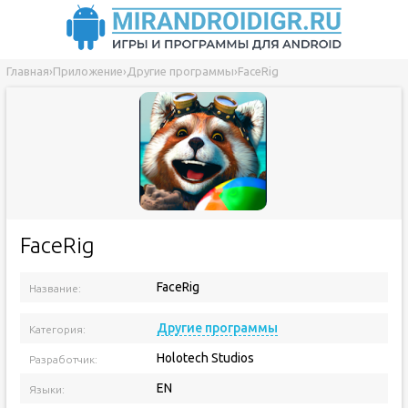
Главная
›
Приложение
›
Другие программы
›
FaceRig
FaceRig
FaceRig
Название:
Версия приложения:
Другие программы
Категория:
Holotech Studios
Разработчик:
EN
Языки: