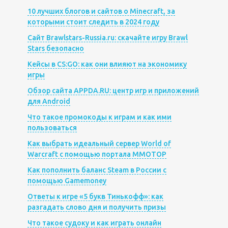
10 лучших блогов и сайтов о Minecraft, за
которыми стоит следить в 2024 году
Сайт Brawlstars-Russia.ru: скачайте игру Brawl
Stars безопасно
Кейсы в CS:GO: как они влияют на экономику
игры
Обзор сайта APPDA.RU: центр игр и приложений
для Android
Что такое промокоды к играм и как ими
пользоваться
Как выбрать идеальный сервер World of
Warcraft с помощью портала MMOTOP
Как пополнить баланс Steam в России с
помощью Gamemoney
Ответы к игре «5 букв Тинькофф»: как
разгадать слово дня и получить призы
Что такое судоку и как играть онлайн