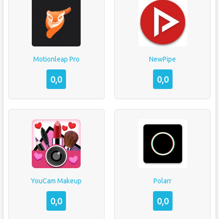
Motionleap Pro
NewPipe
0,0
0,0
YouCam Makeup
Polarr
0,0
0,0