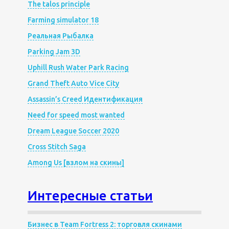
The talos principle
Farming simulator 18
Реальная Рыбалка
Parking Jam 3D
Uphill Rush Water Park Racing
Grand Theft Auto Vice City
Assassin’s Creed Идентификация
Need for speed most wanted
Dream League Soccer 2020
Cross Stitch Saga
Among Us [взлом на скины]
Интересные статьи
Бизнес в Team Fortress 2: торговля скинами