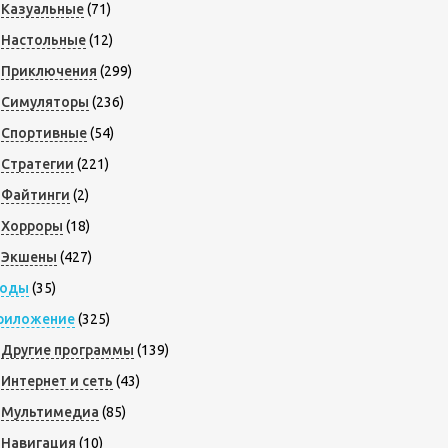
Казуальные
(71)
Настольные
(12)
Приключения
(299)
Симуляторы
(236)
Спортивные
(54)
Стратегии
(221)
Файтинги
(2)
Хорроры
(18)
Экшены
(427)
оды
(35)
риложение
(325)
Другие программы
(139)
Интернет и сеть
(43)
Мультимедиа
(85)
Навигация
(10)