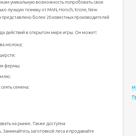
окам уникальную возможность попробовать свои
ко лучшую технику от MAN, Horsch, Krone, New
ора представлено более 20 известных производителей
а действий в открытом мире игры. Он может:
ва молока;
шерсти;
ия фермы;
емлю;
 сеять семена;
М
П
вать на рынке. Также доступна
Занимайтесь заготовкой леса и продавайте