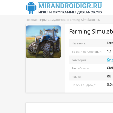
Главная
›
Игры
›
Симуляторы
›
Farming Simulator 16
Farming Simulat
Far
Название:
1.1.
Версия приложения:
Си
Категория:
GIA
Разработчик:
RU
Языки:
5.0
Версия андроид: