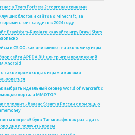
изнес в Team Fortress 2: торговля скинами
0 лучших блогов и сайтов о Minecraft, за
оторыми стоит следить в 2024 году
йт Brawlstars-Russia.ru: скачайте игру Brawl Stars
езопасно
ейсы в CS:GO: как они влияют на экономику игры
бзор сайта APPDA.RU: центр игр и приложений
ля Android
то такое промокоды к играм и как ими
ользоваться
ак выбрать идеальный сервер World of Warcraft с
омощью портала MMOTOP
ак пополнить баланс Steam в России с помощью
amemoney
тветы к игре «5 букв Тинькофф»: как разгадать
лово дня и получить призы