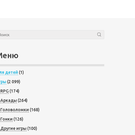
Меню
ля детей
(1)
гры
(2 099)
RPG
(174)
Аркады
(264)
Головоломки
(168)
Гонки
(126)
Другие игры
(100)