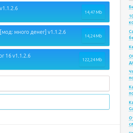
Б
v1.1.2.6
14,47 Mb
1
к
[мод: много денег] v1.1.2.6
Са
14,24 Mb
б
К
r 16 v1.1.2.6
О
122,24 Mb
д
Ч
п
К
п
К
G
О
с