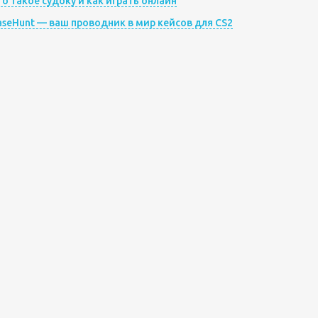
то такое судоку и как играть онлайн
aseHunt — ваш проводник в мир кейсов для CS2