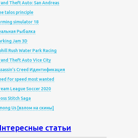
rand Theft Auto: San Andreas
e talos principle
rming simulator 18
еальная Рыбалка
arking Jam 3D
hill Rush Water Park Racing
and Theft Auto Vice City
ssassin’s Creed Идентификация
eed for speed most wanted
ream League Soccer 2020
oss Stitch Saga
mong Us [взлом на скины]
Интересные статьи