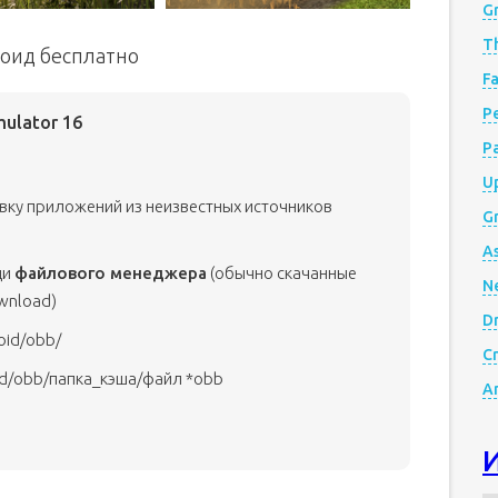
G
Th
дроид бесплатно
Fa
Р
mulator 16
P
Up
овку приложений из неизвестных источников
Gr
A
щи
файлового менеджера
(обычно скачанные
N
wnload)
D
oid/obb/
Cr
id/obb/папка_кэша/файл *obb
A