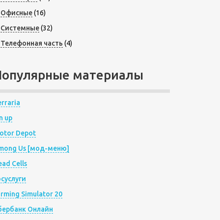
Офисные
(16)
Системные
(32)
Телефонная часть
(4)
Популярные материалы
rraria
n up
otor Depot
mong Us [мод-меню]
ad Cells
осуслуги
arming Simulator 20
бербанк Онлайн