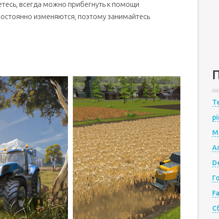
етесь, всегда можно прибегнуть к помощи
остоянно изменяются, поэтому занимайтесь
Te
pi
M
A
De
Г
F
С