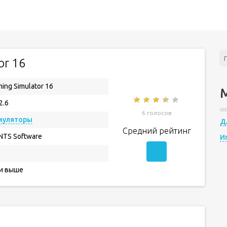
or 16
ming Simulator 16
2.6
6 голосов
муляторы
Д
Средний рейтинг
NTS Software
И
 и выше