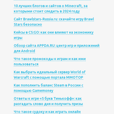
10 лучших блогов и сайтов о Minecraft, за
которыми стоит следить в 2024 году
Сайт Brawlstars-Russia.ru: скачайте игру Brawl
Stars безопасно
Кейсы в CS:GO: как они влияют на экономику
игры
Обзор сайта APPDA.RU: центр игр и приложений
для Android
Что такое промокоды к играм и как ими
пользоваться
Как выбрать идеальный сервер World of
Warcraft с помощью портала MMOTOP
Как пополнить баланс Steam в России с
помощью Gamemoney
Ответы к игре «5 букв Тинькофф»: как
разгадать слово дня и получить призы
Что такое судоку и как играть онлайн