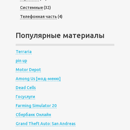
Системные
(32)
Телефонная часть
(4)
Популярные материалы
Terraria
pin up
Motor Depot
Among Us [мод-меню]
Dead Cells
Госуслуги
Farming Simulator 20
Сбербанк Онлайн
Grand Theft Auto: San Andreas