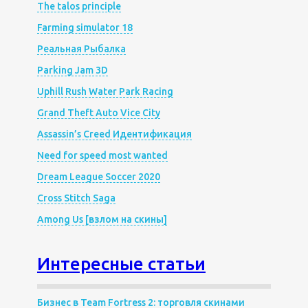
The talos principle
Farming simulator 18
Реальная Рыбалка
Parking Jam 3D
Uphill Rush Water Park Racing
Grand Theft Auto Vice City
Assassin’s Creed Идентификация
Need for speed most wanted
Dream League Soccer 2020
Cross Stitch Saga
Among Us [взлом на скины]
Интересные статьи
Бизнес в Team Fortress 2: торговля скинами