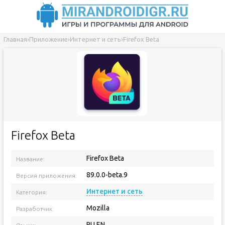
Главная
›
Приложение
›
Интернет и сеть
›
Firefox Beta
Firefox Beta
Firefox Beta
Название:
89.0.0-beta.9
Версия приложения:
Интернет и сеть
Категория:
Mozilla
Разработчик:
RU EN