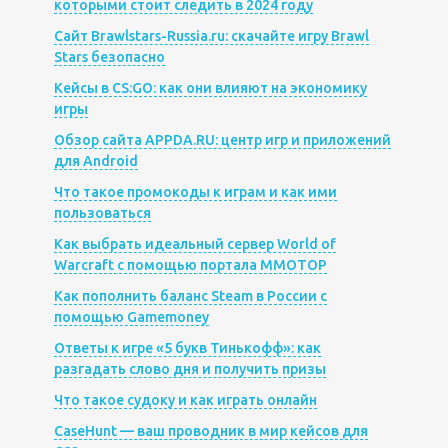
которыми стоит следить в 2024 году
Сайт Brawlstars-Russia.ru: скачайте игру Brawl
Stars безопасно
Кейсы в CS:GO: как они влияют на экономику
игры
Обзор сайта APPDA.RU: центр игр и приложений
для Android
Что такое промокоды к играм и как ими
пользоваться
Как выбрать идеальный сервер World of
Warcraft с помощью портала MMOTOP
Как пополнить баланс Steam в России с
помощью Gamemoney
Ответы к игре «5 букв Тинькофф»: как
разгадать слово дня и получить призы
Что такое судоку и как играть онлайн
CaseHunt — ваш проводник в мир кейсов для