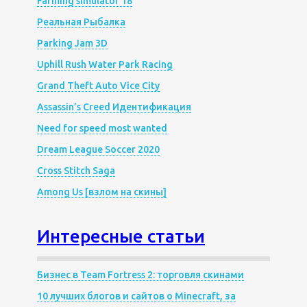
Farming simulator 18
Реальная Рыбалка
Parking Jam 3D
Uphill Rush Water Park Racing
Grand Theft Auto Vice City
Assassin’s Creed Идентификация
Need for speed most wanted
Dream League Soccer 2020
Cross Stitch Saga
Among Us [взлом на скины]
Интересные статьи
Бизнес в Team Fortress 2: торговля скинами
10 лучших блогов и сайтов о Minecraft, за