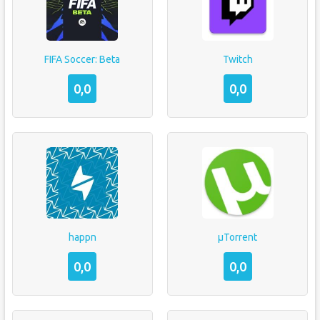
FIFA Soccer: Beta
Twitch
0,0
0,0
happn
µTorrent
0,0
0,0