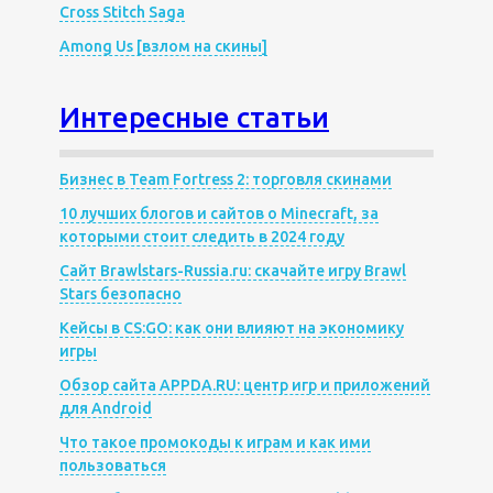
Cross Stitch Saga
Among Us [взлом на скины]
Интересные статьи
Бизнес в Team Fortress 2: торговля скинами
10 лучших блогов и сайтов о Minecraft, за
которыми стоит следить в 2024 году
Сайт Brawlstars-Russia.ru: скачайте игру Brawl
Stars безопасно
Кейсы в CS:GO: как они влияют на экономику
игры
Обзор сайта APPDA.RU: центр игр и приложений
для Android
Что такое промокоды к играм и как ими
пользоваться