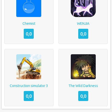
Chemist
WENJIA
0,0
0,0
Construction simulator 3
The Wild Darkness
0,0
0,0