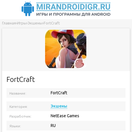
Главная
›
Игры
›
Экшены
›
FortCraft
FortCraft
FortCraft
Название:
Версия приложения:
Экшены
Категория:
NetEase Games
Разработчик:
RU
Языки: