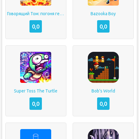
Говорящий Том: погоня героев
Bazooka Boy
0,0
0,0
Super Toss The Turtle
Bob’s World
0,0
0,0