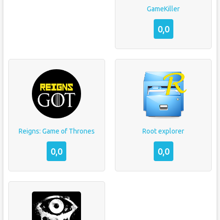
GameKiller
0,0
Reigns: Game of Thrones
Root explorer
0,0
0,0