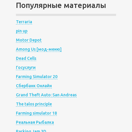
Популярные материалы
Terraria
pin up
Motor Depot
Among Us [мод-меню]
Dead Cells
Госуслуги
Farming Simulator 20
Сбербанк Онлайн
Grand Theft Auto: San Andreas
The talos principle
Farming simulator 18
Реальная Рыбалка
Parking Jam 3D