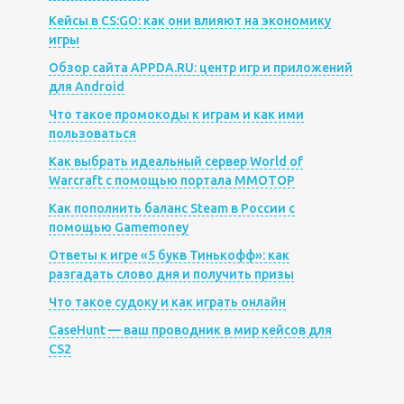
Кейсы в CS:GO: как они влияют на экономику
игры
Обзор сайта APPDA.RU: центр игр и приложений
для Android
Что такое промокоды к играм и как ими
пользоваться
Как выбрать идеальный сервер World of
Warcraft с помощью портала MMOTOP
Как пополнить баланс Steam в России с
помощью Gamemoney
Ответы к игре «5 букв Тинькофф»: как
разгадать слово дня и получить призы
Что такое судоку и как играть онлайн
CaseHunt — ваш проводник в мир кейсов для
CS2