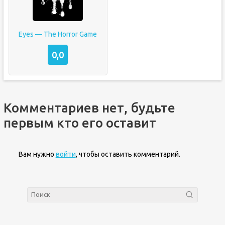
Eyes — The Horror Game
0,0
Комментариев нет, будьте
первым кто его оставит
Вам нужно
войти
, чтобы оставить комментарий.