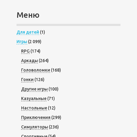
Меню
Для детей
(1)
Игры
(2 099)
RPG
(174)
Аркады
(264)
Головоломки
(168)
Гонки
(126)
Другие игры
(100)
Казуальные
(71)
Настольные
(12)
Приключения
(299)
Симуляторы
(236)
Спортивные
(54)