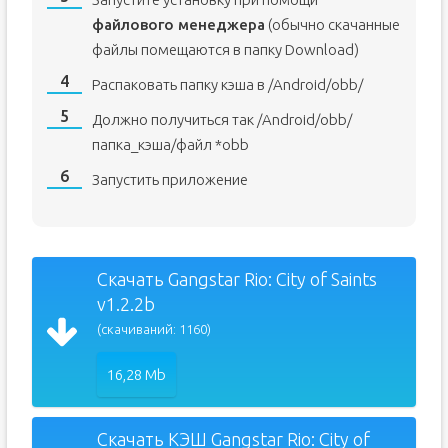
файлового менеджера
(обычно скачанные
файлы помещаются в папку Download)
Распаковать папку кэша в /Android/obb/
Должно получиться так /Android/obb/
папка_кэша/файл *obb
Запустить приложение
Скачать Gangstar Rio: City of Saints
v1.2.2b
(скачиваний: 1160)
16,28 Mb
Скачать КЭШ Gangstar Rio: City of