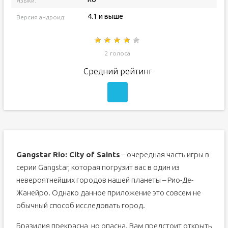
Языки:
4.1 и выше
Версия андроид:
2 голоса
Средний рейтинг
Gangstar Rio: City of Saints
– очередная часть игры в
серии Gangstar, которая погрузит вас в один из
невероятнейших городов нашей планеты – Рио-Де-
Жанейро. Однако данное приложение это совсем не
обычный способ исследовать город.
Бразилия прекрасна, но опасна. Вам предстоит открыть