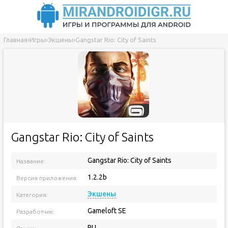
Главная
›
Игры
›
Экшены
›
Gangstar Rio: City of Saints
Gangstar Rio: City of Saints
Gangstar Rio: City of Saints
Название:
1.2.2b
Версия приложения:
Экшены
Категория:
Gameloft SE
Разработчик:
RU