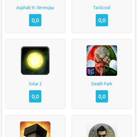
Asphalt 9: Легенды
Tacticool
0,0
0,0
Solar 2
Death Park
0,0
0,0