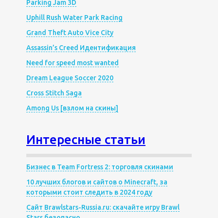
Parking Jam 3D
Uphill Rush Water Park Racing
Grand Theft Auto Vice City
Assassin’s Creed Идентификация
Need for speed most wanted
Dream League Soccer 2020
Cross Stitch Saga
Among Us [взлом на скины]
Интересные статьи
Бизнес в Team Fortress 2: торговля скинами
10 лучших блогов и сайтов о Minecraft, за
которыми стоит следить в 2024 году
Сайт Brawlstars-Russia.ru: скачайте игру Brawl
Stars безопасно