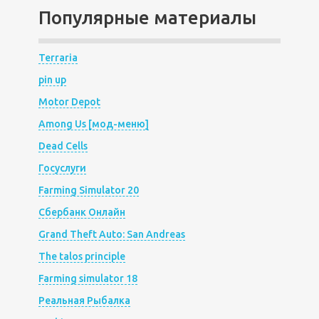
Популярные материалы
Terraria
pin up
Motor Depot
Among Us [мод-меню]
Dead Cells
Госуслуги
Farming Simulator 20
Сбербанк Онлайн
Grand Theft Auto: San Andreas
The talos principle
Farming simulator 18
Реальная Рыбалка