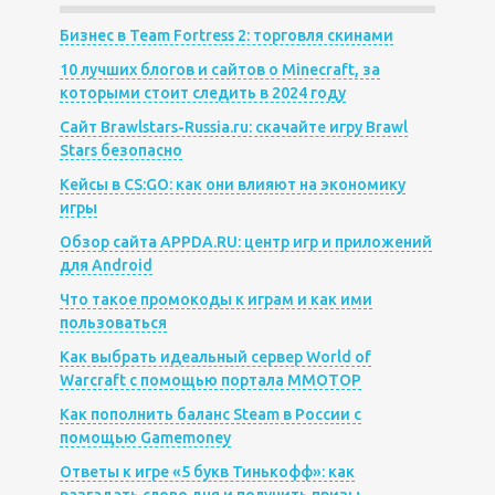
Бизнес в Team Fortress 2: торговля скинами
10 лучших блогов и сайтов о Minecraft, за
которыми стоит следить в 2024 году
Сайт Brawlstars-Russia.ru: скачайте игру Brawl
Stars безопасно
Кейсы в CS:GO: как они влияют на экономику
игры
Обзор сайта APPDA.RU: центр игр и приложений
для Android
Что такое промокоды к играм и как ими
пользоваться
Как выбрать идеальный сервер World of
Warcraft с помощью портала MMOTOP
Как пополнить баланс Steam в России с
помощью Gamemoney
Ответы к игре «5 букв Тинькофф»: как