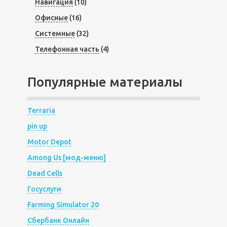
Навигация
(10)
Офисные
(16)
Системные
(32)
Телефонная часть
(4)
Популярные материалы
Terraria
pin up
Motor Depot
Among Us [мод-меню]
Dead Cells
Госуслуги
Farming Simulator 20
Сбербанк Онлайн