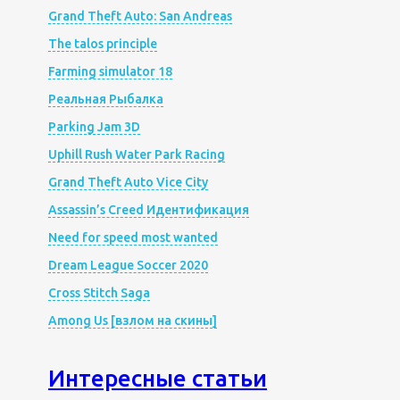
Grand Theft Auto: San Andreas
The talos principle
Farming simulator 18
Реальная Рыбалка
Parking Jam 3D
Uphill Rush Water Park Racing
Grand Theft Auto Vice City
Assassin’s Creed Идентификация
Need for speed most wanted
Dream League Soccer 2020
Cross Stitch Saga
Among Us [взлом на скины]
Интересные статьи