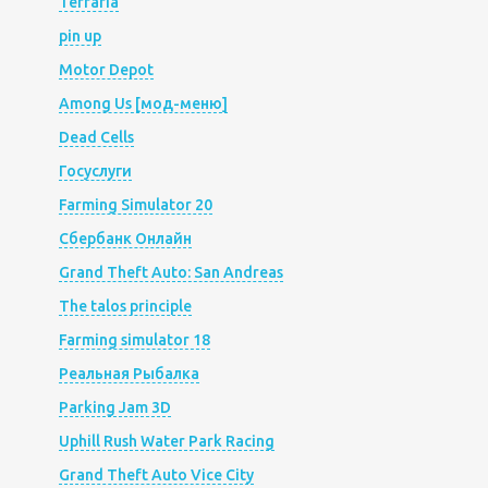
Terraria
pin up
Motor Depot
Among Us [мод-меню]
Dead Cells
Госуслуги
Farming Simulator 20
Сбербанк Онлайн
Grand Theft Auto: San Andreas
The talos principle
Farming simulator 18
Реальная Рыбалка
Parking Jam 3D
Uphill Rush Water Park Racing
Grand Theft Auto Vice City