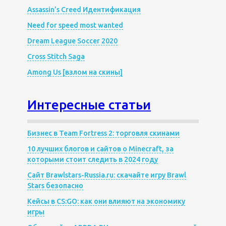
Assassin’s Creed Идентификация
Need for speed most wanted
Dream League Soccer 2020
Cross Stitch Saga
Among Us [взлом на скины]
Интересные статьи
Бизнес в Team Fortress 2: торговля скинами
10 лучших блогов и сайтов о Minecraft, за
которыми стоит следить в 2024 году
Сайт Brawlstars-Russia.ru: скачайте игру Brawl
Stars безопасно
Кейсы в CS:GO: как они влияют на экономику
игры