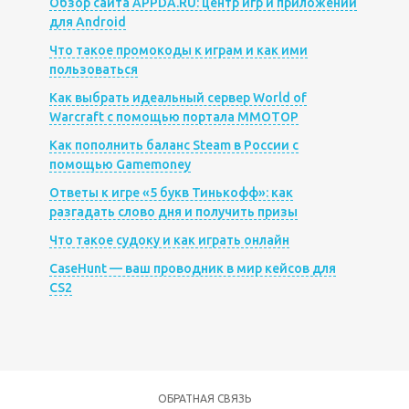
Обзор сайта APPDA.RU: центр игр и приложений
для Android
Что такое промокоды к играм и как ими
пользоваться
Как выбрать идеальный сервер World of
Warcraft с помощью портала MMOTOP
Как пополнить баланс Steam в России с
помощью Gamemoney
Ответы к игре «5 букв Тинькофф»: как
разгадать слово дня и получить призы
Что такое судоку и как играть онлайн
CaseHunt — ваш проводник в мир кейсов для
CS2
ОБРАТНАЯ СВЯЗЬ