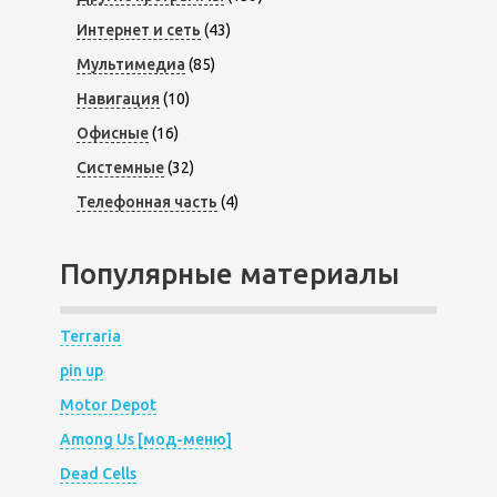
Интернет и сеть
(43)
Мультимедиа
(85)
Навигация
(10)
Офисные
(16)
Системные
(32)
Телефонная часть
(4)
Популярные материалы
Terraria
pin up
Motor Depot
Among Us [мод-меню]
Dead Cells