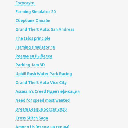
Госуслуги
Farming Simulator 20
Сбербанк Онлайн
Grand Theft Auto: San Andreas
The talos principle
Farming simulator 18
Реальная Рыбалка
Parking Jam 3D
Uphill Rush Water Park Racing
Grand Theft Auto Vice City
Assassin’s Creed Идентификация
Need for speed most wanted
Dream League Soccer 2020
Cross Stitch Saga
Among Us [взлом на скины]