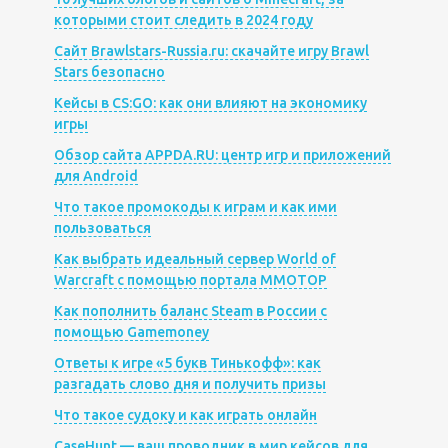
которыми стоит следить в 2024 году
Сайт Brawlstars-Russia.ru: скачайте игру Brawl
Stars безопасно
Кейсы в CS:GO: как они влияют на экономику
игры
Обзор сайта APPDA.RU: центр игр и приложений
для Android
Что такое промокоды к играм и как ими
пользоваться
Как выбрать идеальный сервер World of
Warcraft с помощью портала MMOTOP
Как пополнить баланс Steam в России с
помощью Gamemoney
Ответы к игре «5 букв Тинькофф»: как
разгадать слово дня и получить призы
Что такое судоку и как играть онлайн
CaseHunt — ваш проводник в мир кейсов для