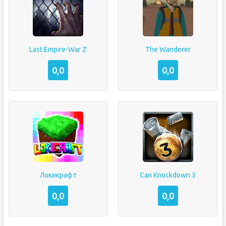
Last Empire-War Z
The Wanderer
0,0
0,0
Локикрафт
Can Knockdown 3
0,0
0,0