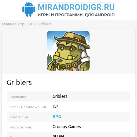
Главная
›
Игры
›
RPG
›
Griblers
Griblers
Griblers
Название:
3.7
Версия приложения:
RPG
Категория:
Grumpy Games
Разработчик:
RU EN