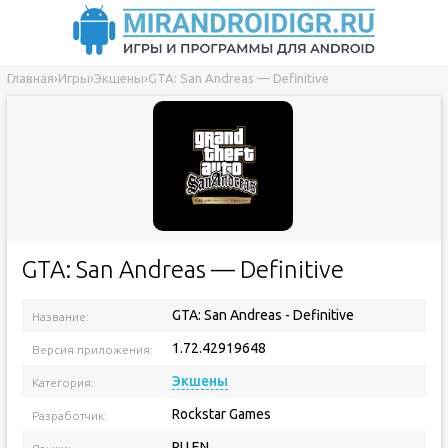
Главная
›
Игры
›
Экшены
›
GTA: San Andreas — Definitive
GTA: San Andreas — Definitive
GTA: San Andreas - Definitive
Название:
1.72.42919648
Версия приложения:
Экшены
Категория:
Rockstar Games
Разработчик:
RU EN