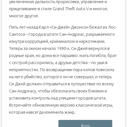
увеличенная дальность прорисовки, управление и
прицеливание в стиле Grand Theft Auto V и многое,
многое другое.
Пять лет назад Карл «Си-Джей» Джонсон бежал из Лос-
Сантоса – города в штате Сан-Андреас, разрываемого
изнутри коррупцией, криминалом и наркотиками.
Теперь за окном начало 1990-х. Си-Джей вернулся в
родные края, но дома все паршиво: мать погибла, брат
с сестрой рассорились, а друзья детства – по уши в
неприятностях. По возвращении пара копов повесила
на него убийство, которого он не совершал, и теперь
Си-Джей должен отправиться в путешествие по всему
Сан-Андреасу, чтобы обезопасить своих близких и
установить контроль над улицами городов штата.
Встречайте обновленную версию классической игры,
которая навсегда изменила жанр.
Фото