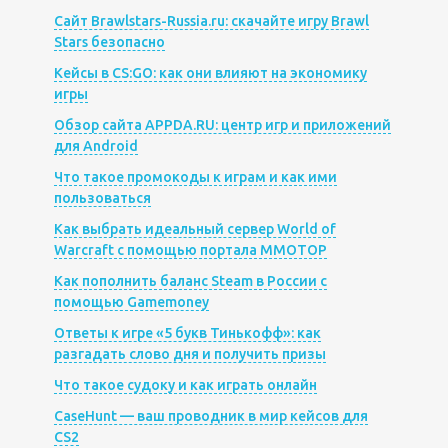
Сайт Brawlstars-Russia.ru: скачайте игру Brawl
Stars безопасно
Кейсы в CS:GO: как они влияют на экономику
игры
Обзор сайта APPDA.RU: центр игр и приложений
для Android
Что такое промокоды к играм и как ими
пользоваться
Как выбрать идеальный сервер World of
Warcraft с помощью портала MMOTOP
Как пополнить баланс Steam в России с
помощью Gamemoney
Ответы к игре «5 букв Тинькофф»: как
разгадать слово дня и получить призы
Что такое судоку и как играть онлайн
CaseHunt — ваш проводник в мир кейсов для
CS2