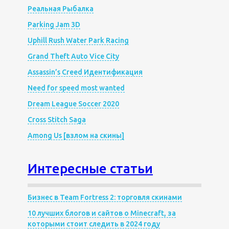
Реальная Рыбалка
Parking Jam 3D
Uphill Rush Water Park Racing
Grand Theft Auto Vice City
Assassin’s Creed Идентификация
Need for speed most wanted
Dream League Soccer 2020
Cross Stitch Saga
Among Us [взлом на скины]
Интересные статьи
Бизнес в Team Fortress 2: торговля скинами
10 лучших блогов и сайтов о Minecraft, за
которыми стоит следить в 2024 году