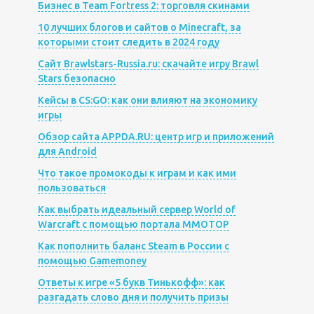
Бизнес в Team Fortress 2: торговля скинами
10 лучших блогов и сайтов о Minecraft, за
которыми стоит следить в 2024 году
Сайт Brawlstars-Russia.ru: скачайте игру Brawl
Stars безопасно
Кейсы в CS:GO: как они влияют на экономику
игры
Обзор сайта APPDA.RU: центр игр и приложений
для Android
Что такое промокоды к играм и как ими
пользоваться
Как выбрать идеальный сервер World of
Warcraft с помощью портала MMOTOP
Как пополнить баланс Steam в России с
помощью Gamemoney
Ответы к игре «5 букв Тинькофф»: как
разгадать слово дня и получить призы