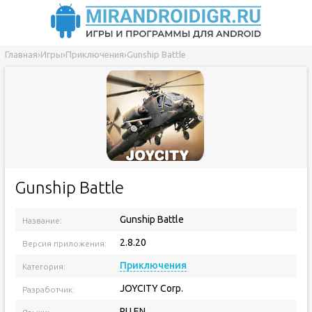
Главная
›
Игры
›
Приключения
›
Gunship Battle
Gunship Battle
Gunship Battle
Название:
2.8.20
Версия приложения:
Приключения
Категория:
JOYCITY Corp.
Разработчик:
RU EN