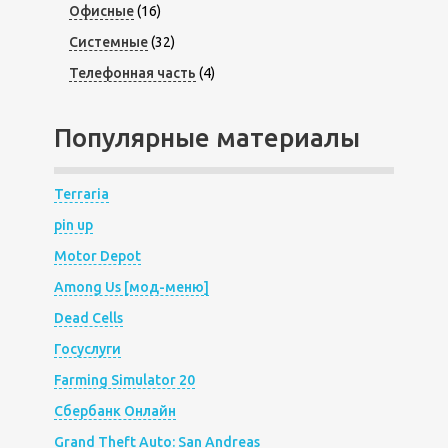
Офисные
(16)
Системные
(32)
Телефонная часть
(4)
Популярные материалы
Terraria
pin up
Motor Depot
Among Us [мод-меню]
Dead Cells
Госуслуги
Farming Simulator 20
Сбербанк Онлайн
Grand Theft Auto: San Andreas