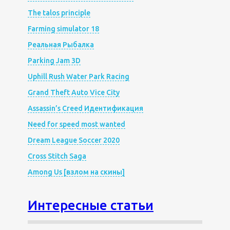
The talos principle
Farming simulator 18
Реальная Рыбалка
Parking Jam 3D
Uphill Rush Water Park Racing
Grand Theft Auto Vice City
Assassin’s Creed Идентификация
Need for speed most wanted
Dream League Soccer 2020
Cross Stitch Saga
Among Us [взлом на скины]
Интересные статьи