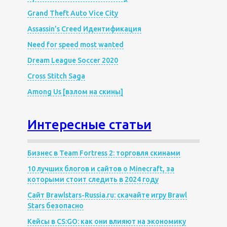
Grand Theft Auto Vice City
Assassin’s Creed Идентификация
Need for speed most wanted
Dream League Soccer 2020
Cross Stitch Saga
Among Us [взлом на скины]
Интересные статьи
Бизнес в Team Fortress 2: торговля скинами
10 лучших блогов и сайтов о Minecraft, за
которыми стоит следить в 2024 году
Сайт Brawlstars-Russia.ru: скачайте игру Brawl
Stars безопасно
Кейсы в CS:GO: как они влияют на экономику