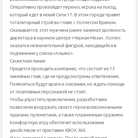
Оперативно произойдет перенос игрока на поезд,
который едет в некий Сити-17. В этом городе правит
тоталитарный строй во главе с Уоллесом Брином.
Оказывается, этот мужчина ранее занимал должность
директора в научном центре «Черная Меза». Уоллес
оказался незначительной фигурой, находящейся в
подчинении у союза «Альянс».
Сюжетная линия
Придется проходить компанию, что состоит из 13
линейных глав, где не предусмотрены ответвления.
Появляться будут враги и союзники, но ждать помощи
от позитивных персонажей не стоит.
Чтобы упростить приключения, разработчики
позволили вооружать своего героя всевозможными
пушками, пулеметами, а также плазменным оружием.
Комфортную игру обеспечит использование
джойстиков от приставки XBOX 360.
И так, вернемся к сюжету. После истребления