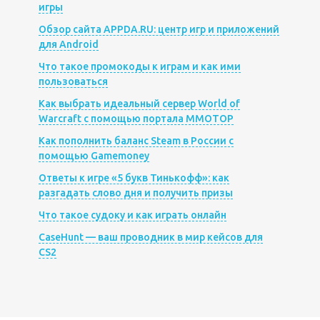
игры
Обзор сайта APPDA.RU: центр игр и приложений
для Android
Что такое промокоды к играм и как ими
пользоваться
Как выбрать идеальный сервер World of
Warcraft с помощью портала MMOTOP
Как пополнить баланс Steam в России с
помощью Gamemoney
Ответы к игре «5 букв Тинькофф»: как
разгадать слово дня и получить призы
Что такое судоку и как играть онлайн
CaseHunt — ваш проводник в мир кейсов для
CS2