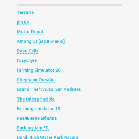
Terraria
pin up
Motor Depot
Among Us [мод-меню]
Dead Cells
Госуслуги
Farming Simulator 20
Сбербанк Онлайн
Grand Theft Auto: San Andreas
The talos principle
Farming simulator 18
Реальная Рыбалка
Parking Jam 3D
Uphill Rush Water Park Racing