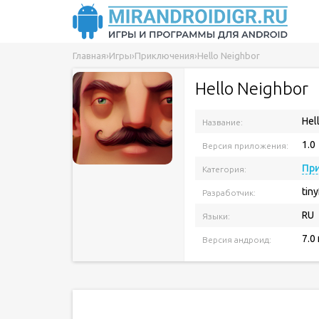
Главная
›
Игры
›
Приключения
›
Hello Neighbor
Hello Neighbor
Hel
Название:
1.0
Версия приложения:
Пр
Категория:
tin
Разработчик:
RU
Языки:
7.0
Версия андроид: