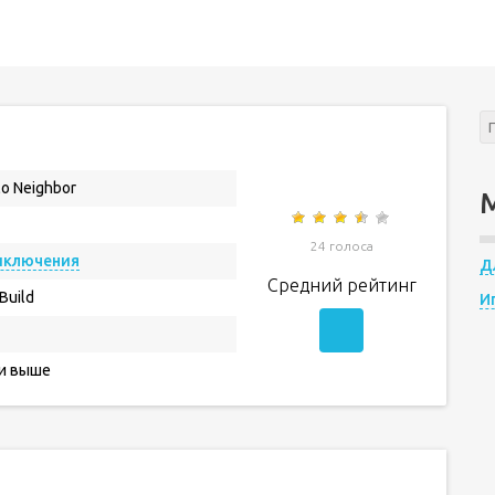
lo Neighbor
24 голоса
иключения
Д
Средний рейтинг
yBuild
И
 и выше