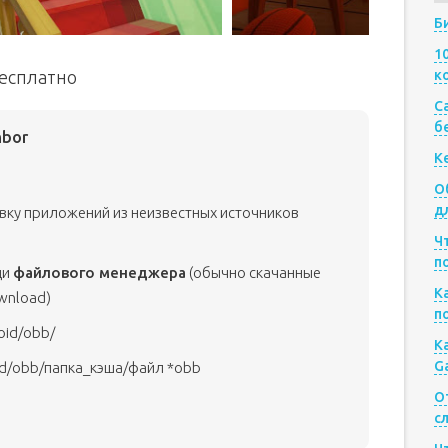
Б
1
бесплатно
к
Са
б
hbor
К
О
д
овку приложений из неизвестных источников
Ч
п
щи
файлового менеджера
(обычно скачанные
К
wnload)
п
oid/obb/
К
G
id/obb/папка_кэша/файл *obb
О
с