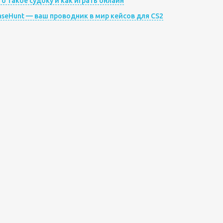
то такое судоку и как играть онлайн
aseHunt — ваш проводник в мир кейсов для CS2