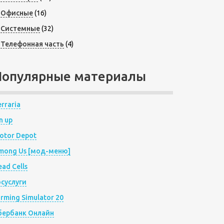
Офисные
(16)
Системные
(32)
Телефонная часть
(4)
Популярные материалы
rraria
n up
otor Depot
mong Us [мод-меню]
ad Cells
осуслуги
arming Simulator 20
бербанк Онлайн