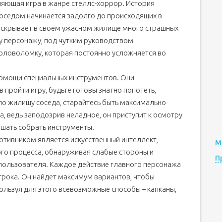
ляющая игра в жанре стеллс-хоррор. История
соседом начинается задолго до происходящих в
 скрывает в своем ужасном жилище много страшных
у персонажу, под чутким руководством
головоломку, которая постоянно усложняется во
омощи специальных инструментов. Они
 пройти игру, будьте готовы знатно попотеть,
по жилищу соседа, старайтесь быть максимально
а, ведь заподозрив неладное, он приступит к осмотру
ешать собрать инструменты.
ротивником является искусственный интеллект,
М
го процесса, обнаруживая слабые стороны и
П
ользователя. Каждое действие главного персонажа
грока. Он найдет максимум вариантов, чтобы
пользуя для этого всевозможные способы – капканы,