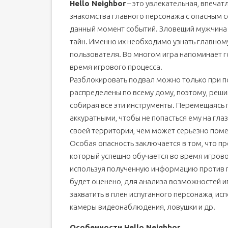
Hello Neighbor
– это увлекательная, впечат
знакомства главного персонажа с опасным 
данный момент событий. Зловещий мужчина
тайн. Именно их необходимо узнать главном
пользователя. Во многом игра напоминает 
время игрового процесса.
Разблокировать подвал можно только при п
распределены по всему дому, поэтому, решив
собирая все эти инструменты. Перемещаясь 
аккуратными, чтобы не попасться ему на глаз
своей территории, чем может серьезно пом
Особая опасность заключается в том, что п
который успешно обучается во время игрово
используя полученную информацию против п
будет оценено, для анализа возможностей и
захватить в плен испуганного персонажа, ис
камеры видеонаблюдения, ловушки и др.
Особенности Hello Neighbor