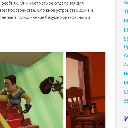
G
й особняк. Он имеет четыре отделения для
вом пространстве. Сложное устройство дома и
Th
сделают прохождение безумно интересным и
Fa
Р
P
Up
Gr
A
N
D
Cr
A