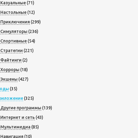
Казуальные
(71)
Настольные
(12)
Приключения
(299)
Симуляторы
(236)
Спортивные
(54)
Стратегии
(221)
Файтинги
(2)
Хорроры
(18)
Экшены
(427)
оды
(35)
риложение
(325)
Другие программы
(139)
Интернет и сеть
(43)
Мультимедиа
(85)
Навигация
(10)