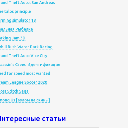
rand Theft Auto: San Andreas
e talos principle
rming simulator 18
еальная Рыбалка
arking Jam 3D
hill Rush Water Park Racing
and Theft Auto Vice City
ssassin’s Creed Идентификация
eed for speed most wanted
ream League Soccer 2020
oss Stitch Saga
mong Us [взлом на скины]
Интересные статьи