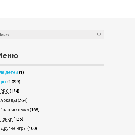
Меню
ля детей
(1)
гры
(2 099)
RPG
(174)
Аркады
(264)
Головоломки
(168)
Гонки
(126)
Другие игры
(100)