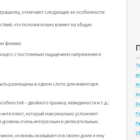
ю страшилку, отмечают следующие ее особенности:
ствий, что положительно влияет на общую
м физики;
роцесс с постоянным ощущением напряжения и
Te
pi
ыть размещены в одном слоте для инвентаря
M
A
обностей – двойного прыжка, невидимости и т.д.;
De
 интеллект, который максимально усложняет
Г
 уровень очень интересным и увлекательным.
F
С
иком, он вновь оказывается в своем доме и ему