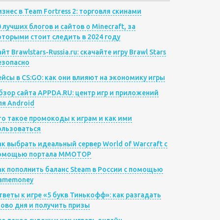
изнес в Team Fortress 2: торговля скинами
0 лучших блогов и сайтов о Minecraft, за
оторыми стоит следить в 2024 году
йт Brawlstars-Russia.ru: скачайте игру Brawl Stars
езопасно
ейсы в CS:GO: как они влияют на экономику игры
бзор сайта APPDA.RU: центр игр и приложений
ля Android
то такое промокоды к играм и как ими
ользоваться
ак выбрать идеальный сервер World of Warcraft с
омощью портала MMOTOP
ак пополнить баланс Steam в России с помощью
amemoney
тветы к игре «5 букв Тинькофф»: как разгадать
лово дня и получить призы