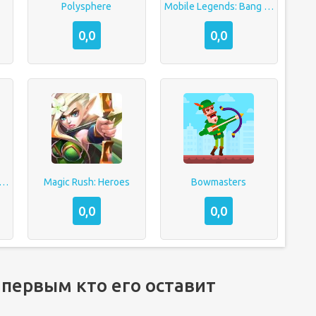
Polysphere
Mobile Legends: Bang bang
0,0
0,0
уем Мультфильмы 2
Magic Rush: Heroes
Bowmasters
0,0
0,0
 первым кто его оставит