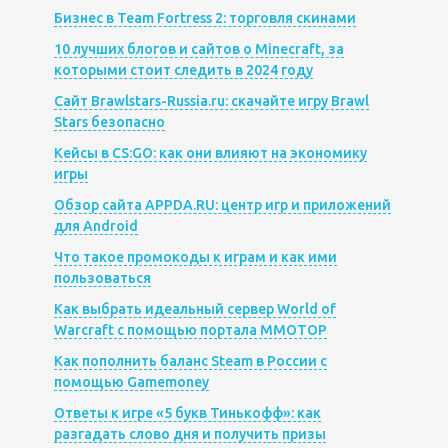
Бизнес в Team Fortress 2: торговля скинами
10 лучших блогов и сайтов о Minecraft, за
которыми стоит следить в 2024 году
Сайт Brawlstars-Russia.ru: скачайте игру Brawl
Stars безопасно
Кейсы в CS:GO: как они влияют на экономику
игры
Обзор сайта APPDA.RU: центр игр и приложений
для Android
Что такое промокоды к играм и как ими
пользоваться
Как выбрать идеальный сервер World of
Warcraft с помощью портала MMOTOP
Как пополнить баланс Steam в России с
помощью Gamemoney
Ответы к игре «5 букв Тинькофф»: как
разгадать слово дня и получить призы