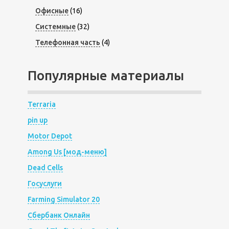
Офисные
(16)
Системные
(32)
Телефонная часть
(4)
Популярные материалы
Terraria
pin up
Motor Depot
Among Us [мод-меню]
Dead Cells
Госуслуги
Farming Simulator 20
Сбербанк Онлайн