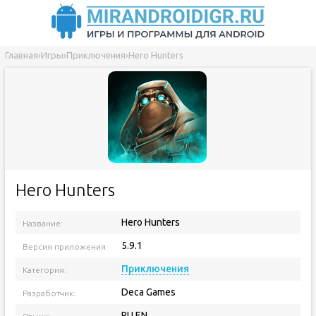
Главная
›
Игры
›
Приключения
›
Hero Hunters
Hero Hunters
Hero Hunters
Название:
5.9.1
Версия приложения:
Приключения
Категория:
Deca Games
Разработчик:
RU EN