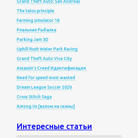
Grand Theft Auto: San Andreas
The talos principle
Farming simulator 18
Реальная Рыбалка
Parking Jam 3D
Uphill Rush Water Park Racing
Grand Theft Auto Vice City
Assassin’s Creed Идентификация
Need for speed most wanted
Dream League Soccer 2020
Cross Stitch Saga
Among Us [взлом на скины]
Интересные статьи