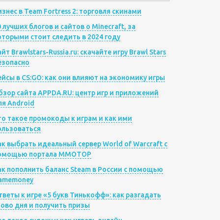
изнес в Team Fortress 2: торговля скинами
0 лучших блогов и сайтов о Minecraft, за
оторыми стоит следить в 2024 году
йт Brawlstars-Russia.ru: скачайте игру Brawl Stars
езопасно
ейсы в CS:GO: как они влияют на экономику игры
бзор сайта APPDA.RU: центр игр и приложений
ля Android
то такое промокоды к играм и как ими
ользоваться
ак выбрать идеальный сервер World of Warcraft с
омощью портала MMOTOP
ак пополнить баланс Steam в России с помощью
amemoney
тветы к игре «5 букв Тинькофф»: как разгадать
лово дня и получить призы