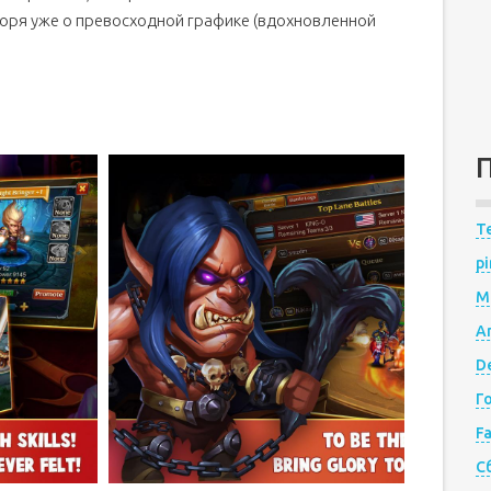
воря уже о превосходной графике (вдохновленной
Te
pi
M
A
De
Г
F
С