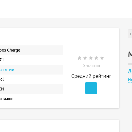
oes Charge
.71
0 голосов
ратегии
Д
Средний рейтинг
ol
И
EN
 и выше