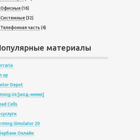
Офисные
(16)
Системные
(32)
Телефонная часть
(4)
Популярные материалы
rraria
n up
otor Depot
mong Us [мод-меню]
ad Cells
осуслуги
arming Simulator 20
бербанк Онлайн