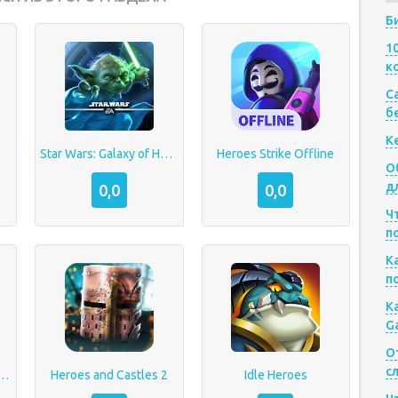
Б
1
к
Са
б
К
Star Wars: Galaxy of Heroes
Heroes Strike Offline
О
д
0,0
0,0
Ч
п
К
п
К
G
О
с
eroes: Battle Mode
Heroes and Castles 2
Idle Heroes