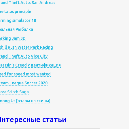
rand Theft Auto: San Andreas
e talos principle
rming simulator 18
еальная Рыбалка
arking Jam 3D
hill Rush Water Park Racing
and Theft Auto Vice City
ssassin’s Creed Идентификация
eed for speed most wanted
ream League Soccer 2020
oss Stitch Saga
mong Us [взлом на скины]
Интересные статьи