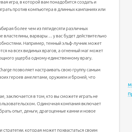
евая игра, в которой вам понадобится создать и
 играть против компьютера в длинных кампаниях или
ыбирая более чем из пятидесяти различных
ые властелины, варвары… у вас будет действительно
обностями. Например, темный эльф-лучник может
тся на всех видимых врагов, а огненный маг может
ощного ущерба одному-единственному врагу.
Charge позволяет настраивать свою группу самым
оих героев амелетами, оружием и броней, что
М
П
е, заключается в том, кто вы сможете играть не
пользовательском. Одиночная компания включает
брать опыт, деньги, драгоценные камни и новое
и стратегии, которая может похвастаться своим