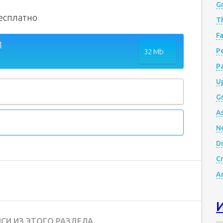
G
бесплатно
Th
Fa
1
Р
32 Mb
P
Up
Gr
A
N
D
Cr
A
СИ ИЗ ЭТОГО РАЗДЕЛА