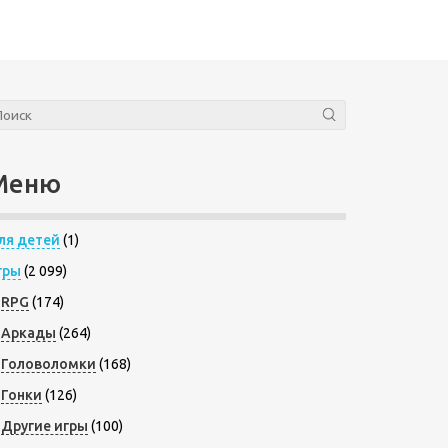
Меню
ля детей
(1)
гры
(2 099)
RPG
(174)
Аркады
(264)
Головоломки
(168)
Гонки
(126)
Другие игры
(100)