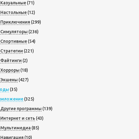
Казуальные
(71)
Настольные
(12)
Приключения
(299)
Симуляторы
(236)
Спортивные
(54)
Стратегии
(221)
Файтинги
(2)
Хорроры
(18)
Экшены
(427)
оды
(35)
риложение
(325)
Другие программы
(139)
Интернет и сеть
(43)
Мультимедиа
(85)
Навигация
(10)