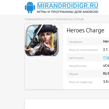
Главная
›
Игры
›
Стратегии
›
Heroes Charge
Heroes Charge
Her
Название:
2.1
Версия приложения:
Ст
Категория:
uCo
Разработчик:
RU 
Языки:
5.0
Версия андроид: