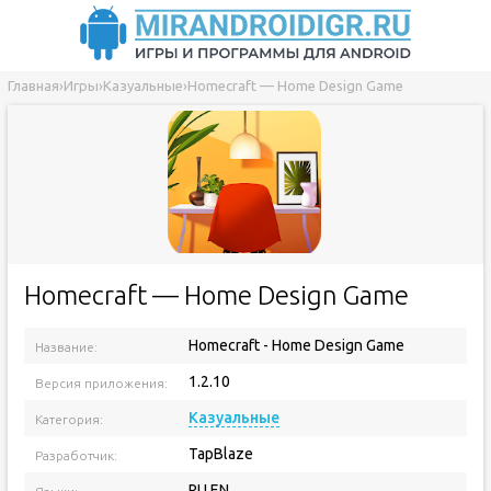
Главная
›
Игры
›
Казуальные
›
Homecraft — Home Design Game
Homecraft — Home Design Game
Homecraft - Home Design Game
Название:
1.2.10
Версия приложения:
Казуальные
Категория:
TapBlaze
Разработчик:
RU EN