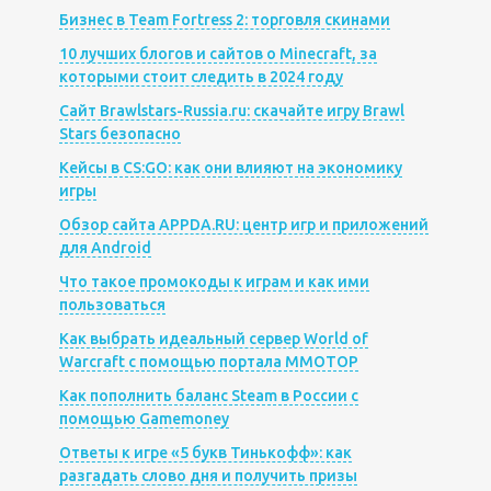
Бизнес в Team Fortress 2: торговля скинами
10 лучших блогов и сайтов о Minecraft, за
которыми стоит следить в 2024 году
Сайт Brawlstars-Russia.ru: скачайте игру Brawl
Stars безопасно
Кейсы в CS:GO: как они влияют на экономику
игры
Обзор сайта APPDA.RU: центр игр и приложений
для Android
Что такое промокоды к играм и как ими
пользоваться
Как выбрать идеальный сервер World of
Warcraft с помощью портала MMOTOP
Как пополнить баланс Steam в России с
помощью Gamemoney
Ответы к игре «5 букв Тинькофф»: как
разгадать слово дня и получить призы