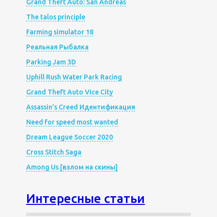
Grand Theft Auto: San Andreas
The talos principle
Farming simulator 18
Реальная Рыбалка
Parking Jam 3D
Uphill Rush Water Park Racing
Grand Theft Auto Vice City
Assassin’s Creed Идентификация
Need for speed most wanted
Dream League Soccer 2020
Cross Stitch Saga
Among Us [взлом на скины]
Интересные статьи