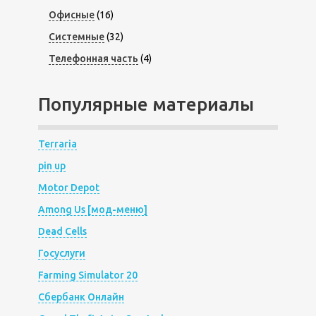
Офисные
(16)
Системные
(32)
Телефонная часть
(4)
Популярные материалы
Terraria
pin up
Motor Depot
Among Us [мод-меню]
Dead Cells
Госуслуги
Farming Simulator 20
Сбербанк Онлайн