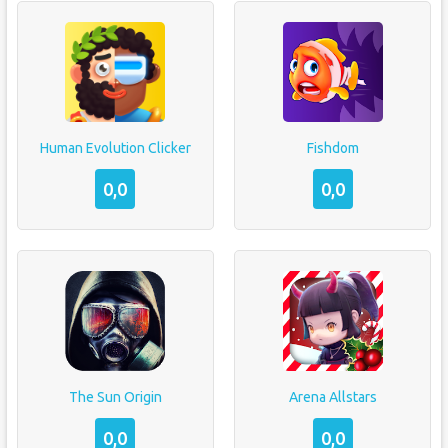
Human Evolution Clicker
Fishdom
0,0
0,0
The Sun Origin
Arena Allstars
0,0
0,0