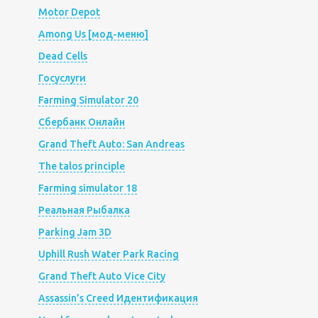
Motor Depot
Among Us [мод-меню]
Dead Cells
Госуслуги
Farming Simulator 20
Сбербанк Онлайн
Grand Theft Auto: San Andreas
The talos principle
Farming simulator 18
Реальная Рыбалка
Parking Jam 3D
Uphill Rush Water Park Racing
Grand Theft Auto Vice City
Assassin’s Creed Идентификация