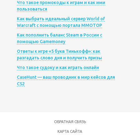
Что такое промокоды к играм и как ими
пользоваться
Как выбрать идеальный сервер World of
Warcraft с помощью портала MMOTOP
Как пополнить баланс Steam в России с
помощью Gamemoney
Ответы к игре «5 букв Тинькофф»: как
разгадать слово дня и получить призы
Что такое судоку и как играть онлайн
CaseHunt — ваш проводник в мир кейсов для
CS2
ОБРАТНАЯ СВЯЗЬ
КАРТА САЙТА