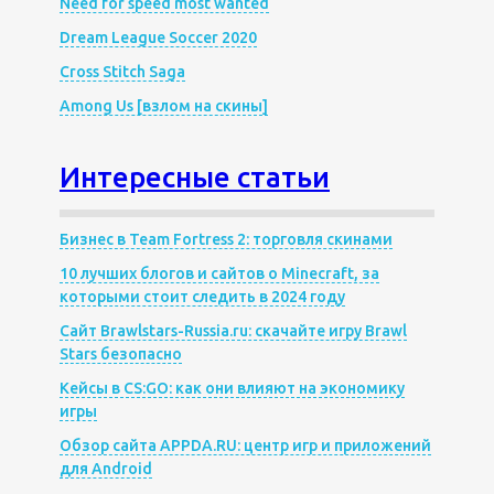
Need for speed most wanted
Dream League Soccer 2020
Cross Stitch Saga
Among Us [взлом на скины]
Интересные статьи
Бизнес в Team Fortress 2: торговля скинами
10 лучших блогов и сайтов о Minecraft, за
которыми стоит следить в 2024 году
Сайт Brawlstars-Russia.ru: скачайте игру Brawl
Stars безопасно
Кейсы в CS:GO: как они влияют на экономику
игры
Обзор сайта APPDA.RU: центр игр и приложений
для Android