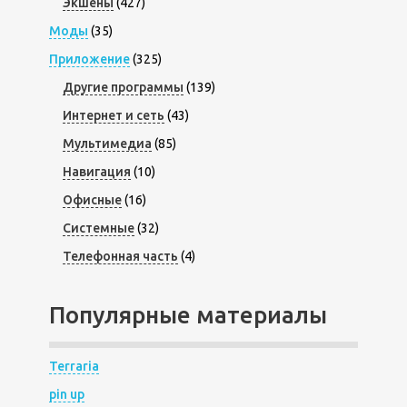
Экшены
(427)
Моды
(35)
Приложение
(325)
Другие программы
(139)
Интернет и сеть
(43)
Мультимедиа
(85)
Навигация
(10)
Офисные
(16)
Системные
(32)
Телефонная часть
(4)
Популярные материалы
Terraria
pin up