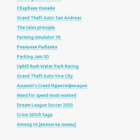
Сбербанк Онлайн
Grand Theft Auto: San Andreas
The talos principle
Farming simulator 18
Реальная Рыбалка
Parking Jam 3D
Uphill Rush Water Park Racing
Grand Theft Auto Vice City
Assassin’s Creed Идентификация
Need for speed most wanted
Dream League Soccer 2020
Cross Stitch Saga
Among Us [взлом на скины]