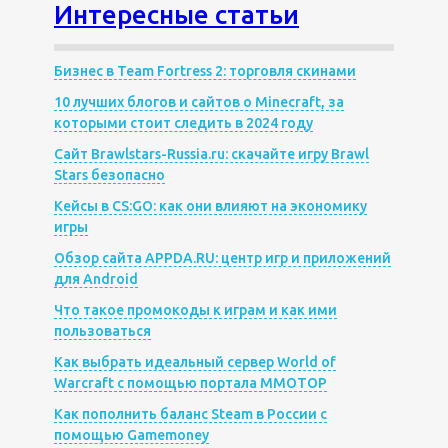
Интересные статьи
Бизнес в Team Fortress 2: торговля скинами
10 лучших блогов и сайтов о Minecraft, за
которыми стоит следить в 2024 году
Сайт Brawlstars-Russia.ru: скачайте игру Brawl
Stars безопасно
Кейсы в CS:GO: как они влияют на экономику
игры
Обзор сайта APPDA.RU: центр игр и приложений
для Android
Что такое промокоды к играм и как ими
пользоваться
Как выбрать идеальный сервер World of
Warcraft с помощью портала MMOTOP
Как пополнить баланс Steam в России с
помощью Gamemoney