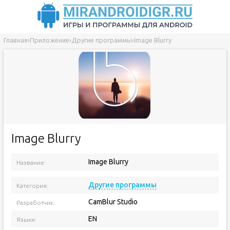
Главная
›
Приложение
›
Другие программы
›
Image Blurry
Image Blurry
Image Blurry
Название:
Версия приложения:
Другие программы
Категория:
CamBlur Studio
Разработчик:
EN
Языки: