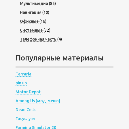
Мультимедиа
(85)
Навигация
(10)
Офисные
(16)
Системные
(32)
Телефонная часть
(4)
Популярные материалы
Terraria
pin up
Motor Depot
Among Us [мод-меню]
Dead Cells
Госуслуги
Farming Simulator 20