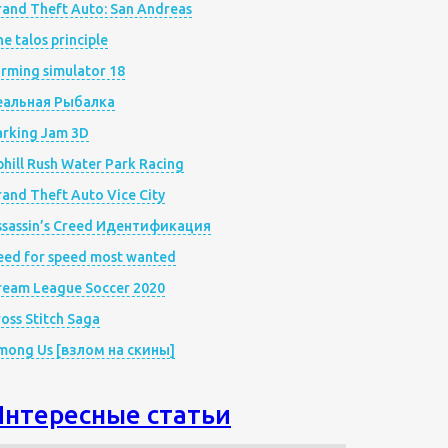
rand Theft Auto: San Andreas
e talos principle
rming simulator 18
еальная Рыбалка
arking Jam 3D
hill Rush Water Park Racing
and Theft Auto Vice City
ssassin’s Creed Идентификация
eed for speed most wanted
ream League Soccer 2020
oss Stitch Saga
mong Us [взлом на скины]
Интересные статьи