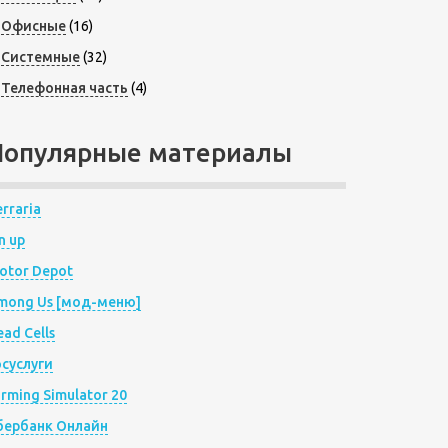
Офисные
(16)
Системные
(32)
Телефонная часть
(4)
Популярные материалы
rraria
n up
otor Depot
mong Us [мод-меню]
ad Cells
осуслуги
arming Simulator 20
бербанк Онлайн