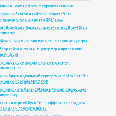
изнес в Team Fortress 2: торговля скинами
0 лучших блогов и сайтов о Minecraft, за
оторыми стоит следить в 2024 году
йт Brawlstars-Russia.ru: скачайте игру Brawl Stars
езопасно
ейсы в CS:GO: как они влияют на экономику игры
бзор сайта APPDA.RU: центр игр и приложений
ля Android
то такое промокоды к играм и как ими
ользоваться
ак выбрать идеальный сервер World of Warcraft с
омощью портала MMOTOP
ак пополнить баланс Steam в России с помощью
amemoney
тветы к игре «5 букв Тинькофф»: как разгадать
лово дня и получить призы