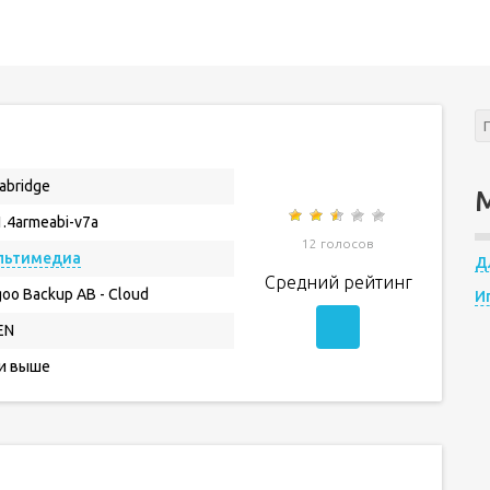
tabridge
1.4armeabi-v7a
12 голосов
льтимедиа
Д
Средний рейтинг
oo Backup AB - Cloud
И
EN
 и выше