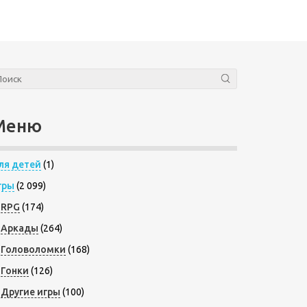
Меню
ля детей
(1)
гры
(2 099)
RPG
(174)
Аркады
(264)
Головоломки
(168)
Гонки
(126)
Другие игры
(100)