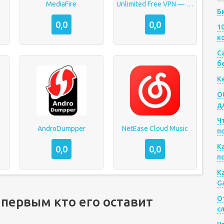
MediaFire
Unlimited Free VPN — betternet
Б
0,0
0,0
1
к
Са
б
К
О
д
Ч
AndroDumpper
NetEase Cloud Music
п
К
0,0
0,0
п
К
G
 первым кто его оставит
О
с