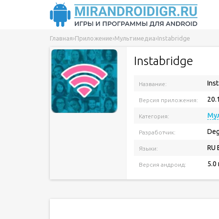
Главная
›
Приложение
›
Мультимедиа
›
Instabridge
Instabridge
Ins
Название:
20.
Версия приложения:
Му
Категория:
Deg
Разработчик:
RU 
Языки:
5.0
Версия андроид: