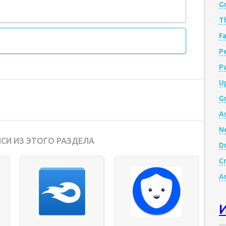
G
Th
Fa
Р
P
Up
Gr
A
N
СИ ИЗ ЭТОГО РАЗДЕЛА
D
Cr
A