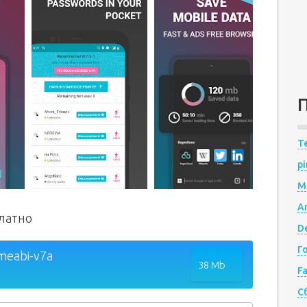
Te
pi
M
A
платно
De
Г
rmeabi-v7a
38 Mb
F
С