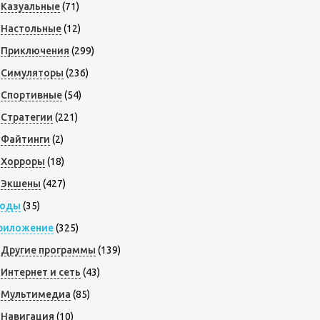
Казуальные
(71)
Настольные
(12)
Приключения
(299)
Симуляторы
(236)
Спортивные
(54)
Стратегии
(221)
Файтинги
(2)
Хорроры
(18)
Экшены
(427)
оды
(35)
риложение
(325)
Другие программы
(139)
Интернет и сеть
(43)
Мультимедиа
(85)
Навигация
(10)