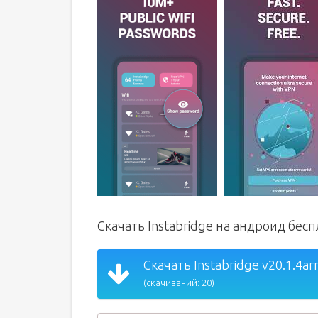
Скачать Instabridge на андроид бес
Скачать Instabridge v20.1.4a
(скачиваний: 20)