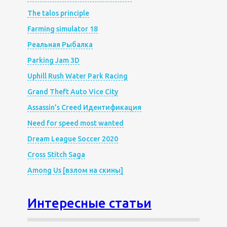
The talos principle
Farming simulator 18
Реальная Рыбалка
Parking Jam 3D
Uphill Rush Water Park Racing
Grand Theft Auto Vice City
Assassin’s Creed Идентификация
Need for speed most wanted
Dream League Soccer 2020
Cross Stitch Saga
Among Us [взлом на скины]
Интересные статьи