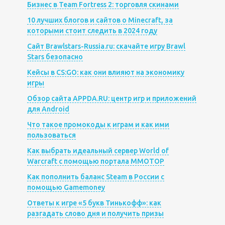
Бизнес в Team Fortress 2: торговля скинами
10 лучших блогов и сайтов о Minecraft, за
которыми стоит следить в 2024 году
Сайт Brawlstars-Russia.ru: скачайте игру Brawl
Stars безопасно
Кейсы в CS:GO: как они влияют на экономику
игры
Обзор сайта APPDA.RU: центр игр и приложений
для Android
Что такое промокоды к играм и как ими
пользоваться
Как выбрать идеальный сервер World of
Warcraft с помощью портала MMOTOP
Как пополнить баланс Steam в России с
помощью Gamemoney
Ответы к игре «5 букв Тинькофф»: как
разгадать слово дня и получить призы