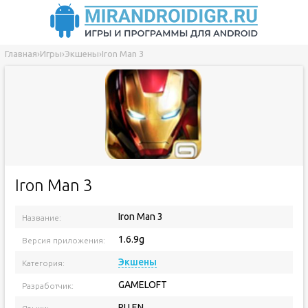
Главная
›
Игры
›
Экшены
›
Iron Man 3
Iron Man 3
Iron Man 3
Название:
1.6.9g
Версия приложения:
Экшены
Категория:
GAMELOFT
Разработчик:
RU EN