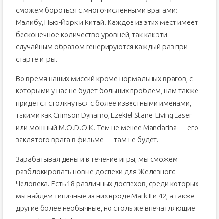
сможем бороться с многочисленными врагами:
Малибу, Нью-Йорк и Китай. Каждое из этих мест имеет
бесконечное количество уровней, так как эти
случайным образом генерируются каждый раз при
старте игры.
Во время наших миссий кроме нормальных врагов, с
которыми у нас не будет больших проблем, нам также
придется столкнуться с более известными именами,
такими как Crimson Dynamo, Ezekiel Stane, Living Laser
или мощный M.O.D.O.K. Тем не менее Mandarinа — его
заклятого врага в фильме — там не будет.
Зарабатывая деньги в течение игры, мы сможем
разблокировать новые доспехи для Железного
Человека. Есть 18 различных доспехов, среди которых
мы найдем типичные из них вроде Mark II и 42, а также
другие более необычные, но столь же впечатляющие