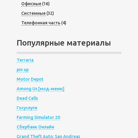
Офисные
(16)
Системные
(32)
Телефонная часть
(4)
Популярные материалы
Terraria
pin up
Motor Depot
Among Us [мод-меню]
Dead Cells
Госуслуги
Farming Simulator 20
Сбербанк Онлайн
Grand Theft Auto: San Andreas