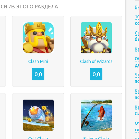
СИ ИЗ ЭТОГО РАЗДЕЛА
Б
1
к
Са
б
К
О
Clash Mini
Clash of Wizards
д
0,0
0,0
Ч
п
К
п
К
G
О
с
тный сервер Clash of Clans
Golf Clash
Fishing Clash