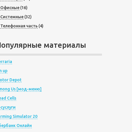
Офисные
(16)
Системные
(32)
Телефонная часть
(4)
Популярные материалы
rraria
n up
otor Depot
mong Us [мод-меню]
ad Cells
осуслуги
arming Simulator 20
бербанк Онлайн