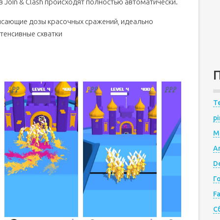
в Join & Clash происходят полностью автоматически.
рясающие дозы красочных сражений, идеально
нтенсивные схватки
Te
pi
M
A
De
Г
F
С