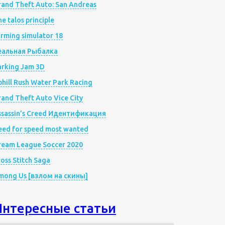
rand Theft Auto: San Andreas
e talos principle
rming simulator 18
еальная Рыбалка
arking Jam 3D
hill Rush Water Park Racing
and Theft Auto Vice City
ssassin’s Creed Идентификация
eed for speed most wanted
ream League Soccer 2020
oss Stitch Saga
mong Us [взлом на скины]
Интересные статьи