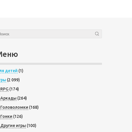
Меню
ля детей
(1)
гры
(2 099)
RPG
(174)
Аркады
(264)
Головоломки
(168)
Гонки
(126)
Другие игры
(100)