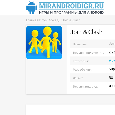
Главная
›
Игры
›
Аркады
›
Join & Clash
Join & Clash
Joi
Название:
2.2
Версия приложения:
Ар
Категория:
Sup
Разработчик:
RU
Языки:
4.1
Версия андроид: