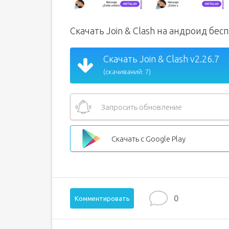
Скачать Join & Clash на андроид бес
Скачать Join & Clash v2.26.7
(скачиваний: 7)
Запросить обновление
Скачать с Google Play
0
Комментировать