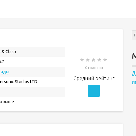
n & Clash
6.7
0 голосов
кады
Д
Средний рейтинг
ersonic Studios LTD
И
 и выше