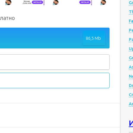
G
Th
платно
Fa
Р
86,5 Mb
P
Up
Gr
A
N
D
Cr
A