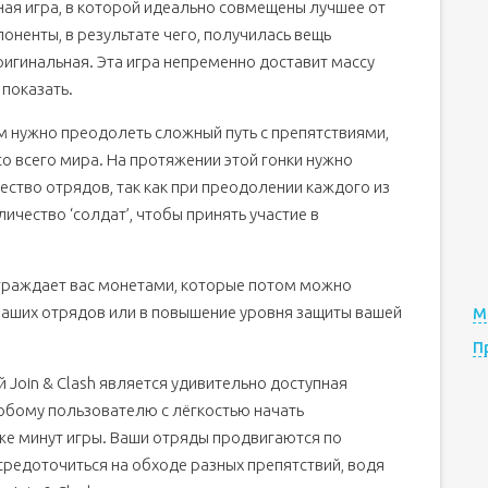
дная игра, в которой идеально совмещены лучшее от
ненты, в результате чего, получилась вещь
ригинальная. Эта игра непременно доставит массу
 показать.
вам нужно преодолеть сложный путь с препятствиями,
со всего мира. На протяжении этой гонки нужно
ество отрядов, так как при преодолении каждого из
чество ‘солдат’, чтобы принять участие в
граждает вас монетами, которые потом можно
 ваших отрядов или в повышение уровня защиты вашей
М
П
 Join & Clash является удивительно доступная
юбому пользователю с лёгкостью начать
же минут игры. Ваши отряды продвигаются по
средоточиться на обходе разных препятствий, водя