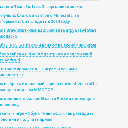
изнес в Team Fortress 2: торговля скинами
0 лучших блогов и сайтов о Minecraft, за
оторыми стоит следить в 2024 году
йт Brawlstars-Russia.ru: скачайте игру Brawl Stars
езопасно
ейсы в CS:GO: как они влияют на экономику игры
бзор сайта APPDA.RU: центр игр и приложений
ля Android
то такое промокоды к играм и как ими
ользоваться
ак выбрать идеальный сервер World of Warcraft с
омощью портала MMOTOP
ак пополнить баланс Steam в России с помощью
amemoney
тветы к игре «5 букв Тинькофф»: как разгадать
лово дня и получить призы