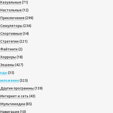
Казуальные
(71)
Настольные
(12)
Приключения
(299)
Симуляторы
(236)
Спортивные
(54)
Стратегии
(221)
Файтинги
(2)
Хорроры
(18)
Экшены
(427)
оды
(35)
риложение
(325)
Другие программы
(139)
Интернет и сеть
(43)
Мультимедиа
(85)
Навигация
(10)