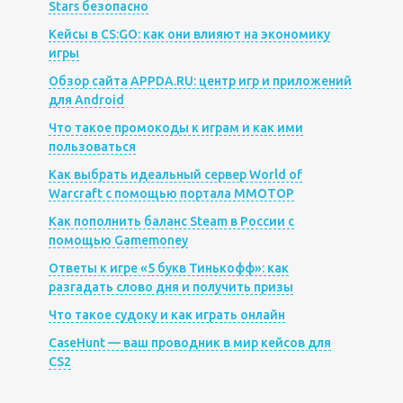
Stars безопасно
Кейсы в CS:GO: как они влияют на экономику
игры
Обзор сайта APPDA.RU: центр игр и приложений
для Android
Что такое промокоды к играм и как ими
пользоваться
Как выбрать идеальный сервер World of
Warcraft с помощью портала MMOTOP
Как пополнить баланс Steam в России с
помощью Gamemoney
Ответы к игре «5 букв Тинькофф»: как
разгадать слово дня и получить призы
Что такое судоку и как играть онлайн
CaseHunt — ваш проводник в мир кейсов для
CS2