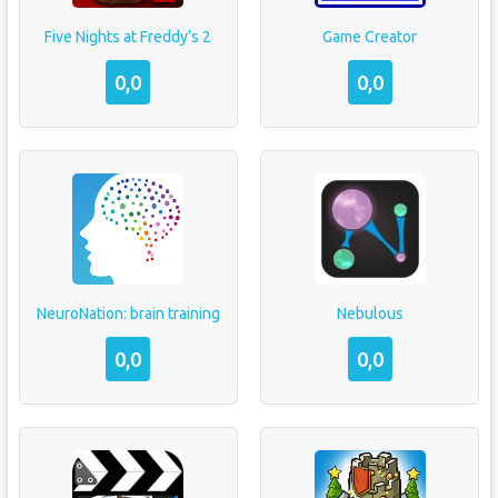
Five Nights at Freddy’s 2
Game Creator
0,0
0,0
NeuroNation: brain training
Nebulous
0,0
0,0