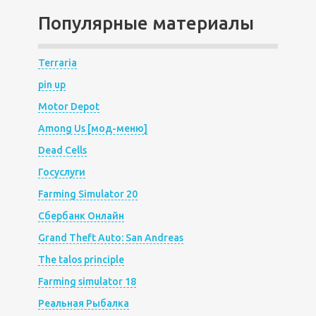
Популярные материалы
Terraria
pin up
Motor Depot
Among Us [мод-меню]
Dead Cells
Госуслуги
Farming Simulator 20
Сбербанк Онлайн
Grand Theft Auto: San Andreas
The talos principle
Farming simulator 18
Реальная Рыбалка