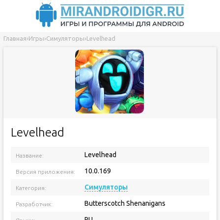
Главная
›
Игры
›
Симуляторы
›
Levelhead
Levelhead
Levelhead
Название:
10.0.169
Версия приложения:
Симуляторы
Категория:
Butterscotch Shenanigans
Разработчик:
RU