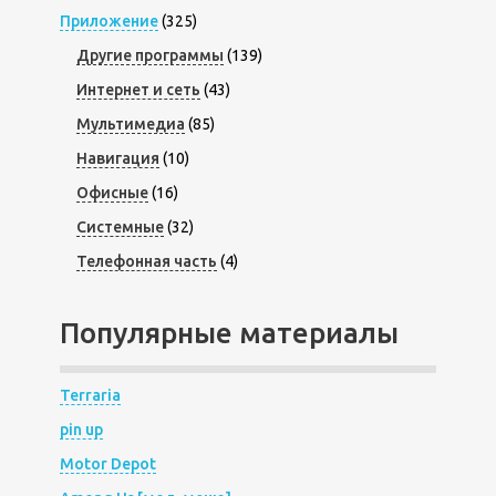
Приложение
(325)
Другие программы
(139)
Интернет и сеть
(43)
Мультимедиа
(85)
Навигация
(10)
Офисные
(16)
Системные
(32)
Телефонная часть
(4)
Популярные материалы
Terraria
pin up
Motor Depot