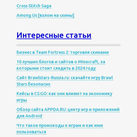
Cross Stitch Saga
Among Us [взлом на скины]
Интересные статьи
Бизнес в Team Fortress 2: торговля скинами
10 лучших блогов и сайтов о Minecraft, за
которыми стоит следить в 2024 году
Сайт Brawlstars-Russia.ru: скачайте игру Brawl
Stars безопасно
Кейсы в CS:GO: как они влияют на экономику
игры
Обзор сайта APPDA.RU: центр игр и приложений
для Android
Что такое промокоды к играм и как ими
пользоваться