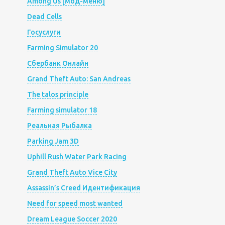
Among Us [мод-меню]
Dead Cells
Госуслуги
Farming Simulator 20
Сбербанк Онлайн
Grand Theft Auto: San Andreas
The talos principle
Farming simulator 18
Реальная Рыбалка
Parking Jam 3D
Uphill Rush Water Park Racing
Grand Theft Auto Vice City
Assassin’s Creed Идентификация
Need for speed most wanted
Dream League Soccer 2020