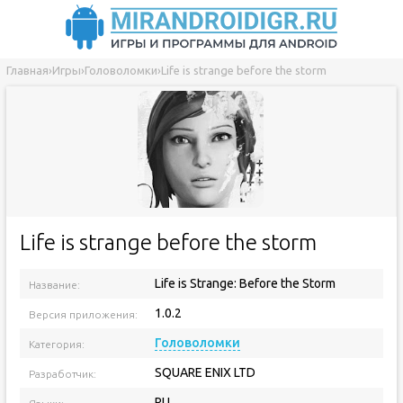
Главная
›
Игры
›
Головоломки
›
Life is strange before the storm
Life is strange before the storm
Life is Strange: Before the Storm
Название:
1.0.2
Версия приложения:
Головоломки
Категория:
SQUARE ENIX LTD
Разработчик:
RU