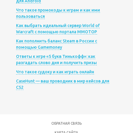
для Android
Что такое промокоды к играм и как ими
пользоваться
Как выбрать идеальный сервер World of
Warcraft с помощью портала MMOTOP
Как пополнить баланс Steam в России с
помощью Gamemoney
Ответы к игре «5 букв Тинькофф»: как
разгадать слово дня и получить призы
Что такое судоку и как играть онлайн
CaseHunt — ваш проводник в мир кейсов для
CS2
ОБРАТНАЯ СВЯЗЬ
КАРТА САЙТА