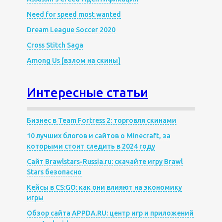
Need for speed most wanted
Dream League Soccer 2020
Cross Stitch Saga
Among Us [взлом на скины]
Интересные статьи
Бизнес в Team Fortress 2: торговля скинами
10 лучших блогов и сайтов о Minecraft, за
которыми стоит следить в 2024 году
Сайт Brawlstars-Russia.ru: скачайте игру Brawl
Stars безопасно
Кейсы в CS:GO: как они влияют на экономику
игры
Обзор сайта APPDA.RU: центр игр и приложений