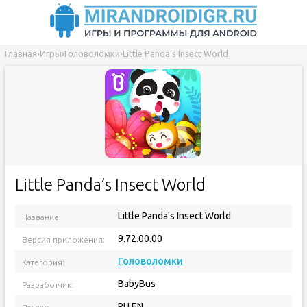
Главная
›
Игры
›
Головоломки
›
Little Panda’s Insect World
Little Panda’s Insect World
Little Panda's Insect World
Название:
9.72.00.00
Версия приложения:
Головоломки
Категория:
BabyBus
Разработчик:
RU EN