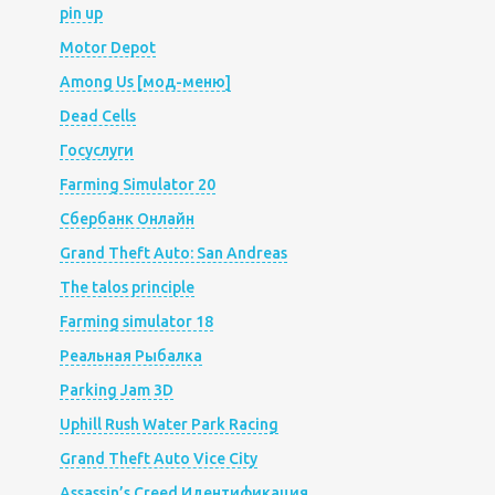
pin up
Motor Depot
Among Us [мод-меню]
Dead Cells
Госуслуги
Farming Simulator 20
Сбербанк Онлайн
Grand Theft Auto: San Andreas
The talos principle
Farming simulator 18
Реальная Рыбалка
Parking Jam 3D
Uphill Rush Water Park Racing
Grand Theft Auto Vice City
Assassin’s Creed Идентификация