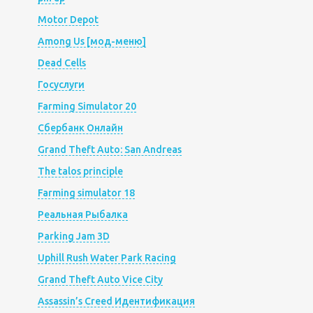
Motor Depot
Among Us [мод-меню]
Dead Cells
Госуслуги
Farming Simulator 20
Сбербанк Онлайн
Grand Theft Auto: San Andreas
The talos principle
Farming simulator 18
Реальная Рыбалка
Parking Jam 3D
Uphill Rush Water Park Racing
Grand Theft Auto Vice City
Assassin’s Creed Идентификация