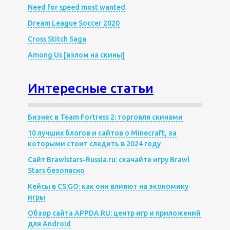
Need for speed most wanted
Dream League Soccer 2020
Cross Stitch Saga
Among Us [взлом на скины]
Интересные статьи
Бизнес в Team Fortress 2: торговля скинами
10 лучших блогов и сайтов о Minecraft, за
которыми стоит следить в 2024 году
Сайт Brawlstars-Russia.ru: скачайте игру Brawl
Stars безопасно
Кейсы в CS:GO: как они влияют на экономику
игры
Обзор сайта APPDA.RU: центр игр и приложений
для Android