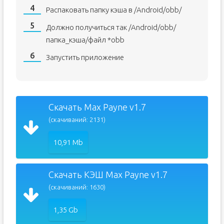
Распаковать папку кэша в /Android/obb/
Должно получиться так /Android/obb/
папка_кэша/файл *obb
Запустить приложение
Скачать Max Payne v1.7
(скачиваний: 2131)
10,91 Mb
Скачать КЭШ Max Payne v1.7
(скачиваний: 1630)
1,35 Gb