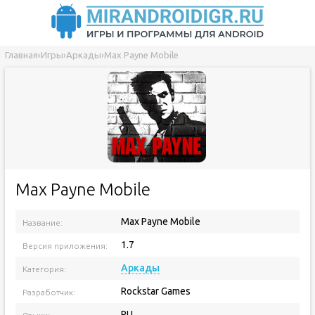
Главная
›
Игры
›
Аркады
›
Max Payne Mobile
Max Payne Mobile
Max Payne Mobile
Название:
1.7
Версия приложения:
Аркады
Категория:
Rockstar Games
Разработчик:
RU