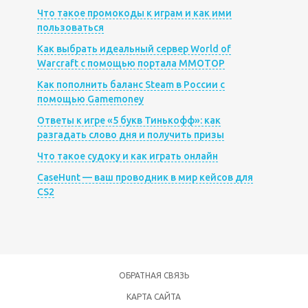
Что такое промокоды к играм и как ими
пользоваться
Как выбрать идеальный сервер World of
Warcraft с помощью портала MMOTOP
Как пополнить баланс Steam в России с
помощью Gamemoney
Ответы к игре «5 букв Тинькофф»: как
разгадать слово дня и получить призы
Что такое судоку и как играть онлайн
CaseHunt — ваш проводник в мир кейсов для
CS2
ОБРАТНАЯ СВЯЗЬ
КАРТА САЙТА