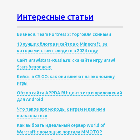
Интересные статьи
Бизнес в Team Fortress 2: торговля скинами
10 лучших блогов и сайтов о Minecraft, за
которыми стоит следить в 2024 году
Сайт Brawlstars-Russia.ru: скачайте игру Brawl
Stars безопасно
Кейсы в CS:GO: как они влияют на экономику
игры
Обзор сайта APPDA.RU: центр игр и приложений
для Android
Что такое промокоды к играм и как ими
пользоваться
Как выбрать идеальный сервер World of
Warcraft с помощью портала MMOTOP