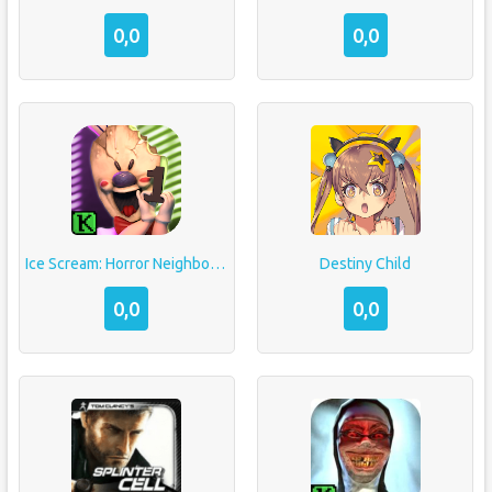
0,0
0,0
Ice Scream: Horror Neighborhood
Destiny Child
0,0
0,0