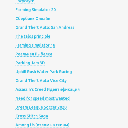
Госуслуги
Farming Simulator 20
Сбербанк Онлайн
Grand Theft Auto: San Andreas
The talos principle
Farming simulator 18
Реальная Рыбалка
Parking Jam 3D
Uphill Rush Water Park Racing
Grand Theft Auto Vice City
Assassin’s Creed Идентификация
Need for speed most wanted
Dream League Soccer 2020
Cross Stitch Saga
Among Us [взлом на скины]