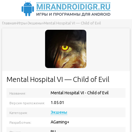
Главная
›
Игры
›
Экшены
›
Mental Hospital VI — Child of Evil
Mental Hospital VI — Child of Evil
Mental Hospital VI - Child of Evil
Название:
1.05.01
Версия приложения:
Экшены
Категория:
AGaming+
Разработчик:
RU