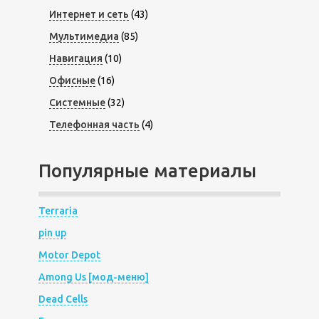
Интернет и сеть
(43)
Мультимедиа
(85)
Навигация
(10)
Офисные
(16)
Системные
(32)
Телефонная часть
(4)
Популярные материалы
Terraria
pin up
Motor Depot
Among Us [мод-меню]
Dead Cells