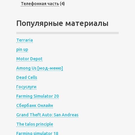
Телефонная часть
(4)
Популярные материалы
Terraria
pin up
Motor Depot
Among Us [мод-меню]
Dead Cells
Госуслуги
Farming Simulator 20
Сбербанк Онлайн
Grand Theft Auto: San Andreas
The talos principle
Farming simulator 18