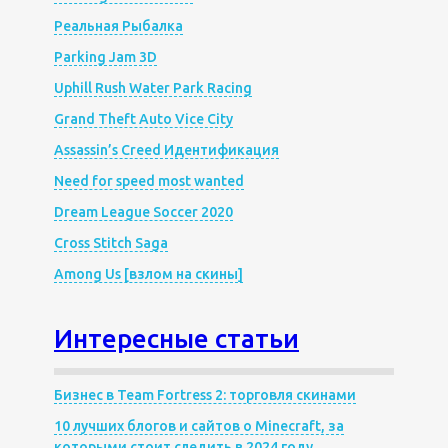
Реальная Рыбалка
Parking Jam 3D
Uphill Rush Water Park Racing
Grand Theft Auto Vice City
Assassin’s Creed Идентификация
Need for speed most wanted
Dream League Soccer 2020
Cross Stitch Saga
Among Us [взлом на скины]
Интересные статьи
Бизнес в Team Fortress 2: торговля скинами
10 лучших блогов и сайтов о Minecraft, за
которыми стоит следить в 2024 году