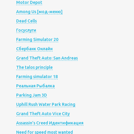
Motor Depot
Among Us [мод-меню]
Dead Cells
Госуслуги
Farming Simulator 20
Сбербанк Онлайн
Grand Theft Auto: San Andreas
The talos principle
Farming simulator 18
Реальная Рыбалка
Parking Jam 3D
Uphill Rush Water Park Racing
Grand Theft Auto Vice City
Assassin’s Creed Идентификация
Need for speed most wanted