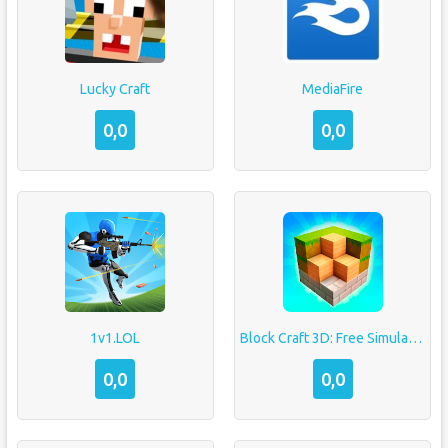
Lucky Craft
MediaFire
0,0
0,0
1v1.LOL
Block Craft 3D: Free Simulator
0,0
0,0