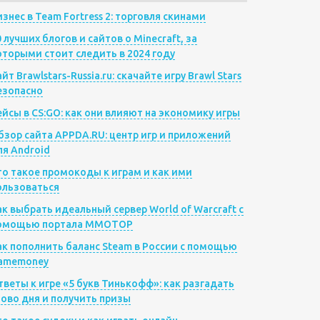
изнес в Team Fortress 2: торговля скинами
0 лучших блогов и сайтов о Minecraft, за
оторыми стоит следить в 2024 году
йт Brawlstars-Russia.ru: скачайте игру Brawl Stars
езопасно
ейсы в CS:GO: как они влияют на экономику игры
бзор сайта APPDA.RU: центр игр и приложений
ля Android
то такое промокоды к играм и как ими
ользоваться
ак выбрать идеальный сервер World of Warcraft с
омощью портала MMOTOP
ак пополнить баланс Steam в России с помощью
amemoney
тветы к игре «5 букв Тинькофф»: как разгадать
лово дня и получить призы