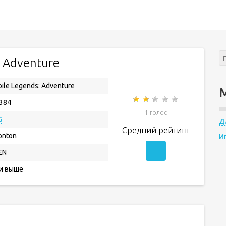
: Adventure
ile Legends: Adventure
.384
1 голос
G
Д
Средний рейтинг
onton
И
EN
 и выше