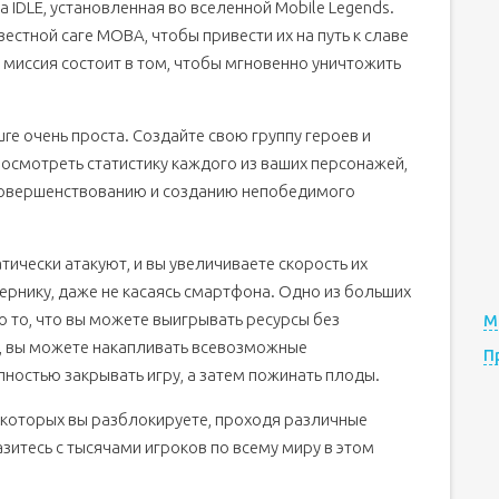
а IDLE, установленная во вселенной Mobile Legends.
естной саге MOBA, чтобы привести их на путь к славе
 миссия состоит в том, чтобы мгновенно уничтожить
re очень проста. Создайте свою группу героев и
посмотреть статистику каждого из ваших персонажей,
х совершенствованию и созданию непобедимого
ически атакуют, и вы увеличиваете скорость их
рнику, даже не касаясь смартфона. Одно из больших
о то, что вы можете выигрывать ресурсы без
М
, вы можете накапливать всевозможные
П
ностью закрывать игру, а затем пожинать плоды.
 которых вы разблокируете, проходя различные
азитесь с тысячами игроков по всему миру в этом