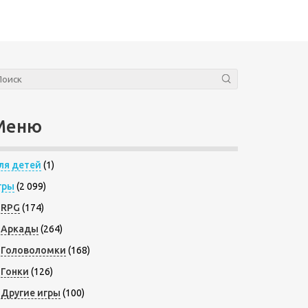
Меню
ля детей
(1)
гры
(2 099)
RPG
(174)
Аркады
(264)
Головоломки
(168)
Гонки
(126)
Другие игры
(100)