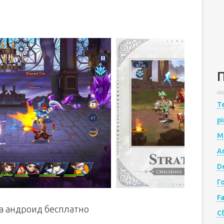
Te
pi
M
A
De
Г
F
на андроид бесплатно
С