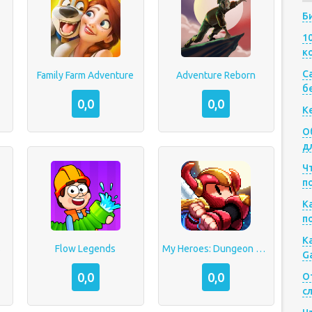
Б
1
к
Са
s
Family Farm Adventure
Adventure Reborn
б
0,0
0,0
К
О
д
Ч
п
К
п
К
s
Flow Legends
My Heroes: Dungeon Raid
G
0,0
0,0
О
с