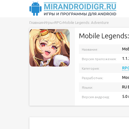
Главная
›
Игры
›
RPG
›
Mobile Legends: Adventure
Mobile Legends
Mob
Название:
1.1
Версия приложения:
RP
Категория:
Mo
Разработчик:
RU 
Языки:
5.0
Версия андроид: