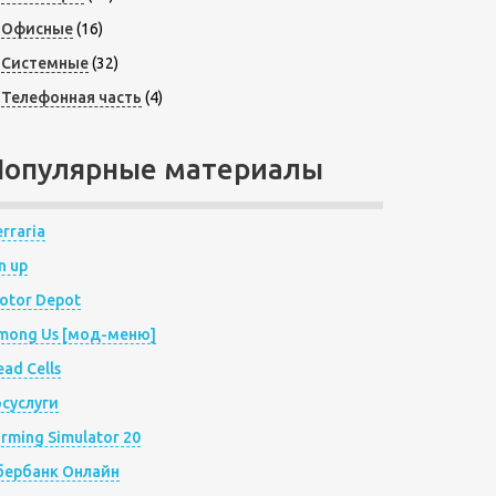
Офисные
(16)
Системные
(32)
Телефонная часть
(4)
Популярные материалы
rraria
n up
otor Depot
mong Us [мод-меню]
ad Cells
осуслуги
arming Simulator 20
бербанк Онлайн