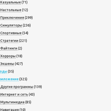
Казуальные
(71)
Настольные
(12)
Приключения
(299)
Симуляторы
(236)
Спортивные
(54)
Стратегии
(221)
Файтинги
(2)
Хорроры
(18)
Экшены
(427)
оды
(35)
риложение
(325)
Другие программы
(139)
Интернет и сеть
(43)
Мультимедиа
(85)
Навигация
(10)