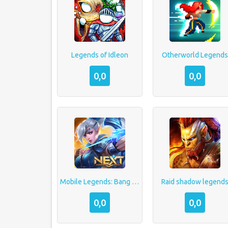
Legends of Idleon
Otherworld Legend
0,0
0,0
Mobile Legends: Bang bang
Raid shadow legend
0,0
0,0