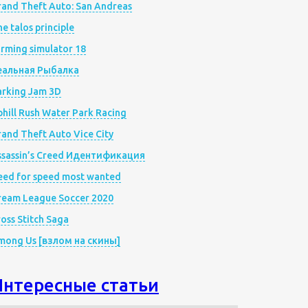
rand Theft Auto: San Andreas
e talos principle
rming simulator 18
еальная Рыбалка
arking Jam 3D
hill Rush Water Park Racing
and Theft Auto Vice City
ssassin’s Creed Идентификация
eed for speed most wanted
ream League Soccer 2020
oss Stitch Saga
mong Us [взлом на скины]
Интересные статьи