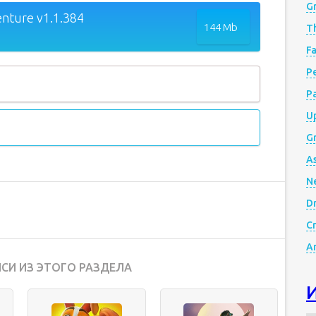
G
nture v1.1.384
144 Mb
Th
Fa
Р
P
Up
Gr
A
N
D
Cr
A
СИ ИЗ ЭТОГО РАЗДЕЛА