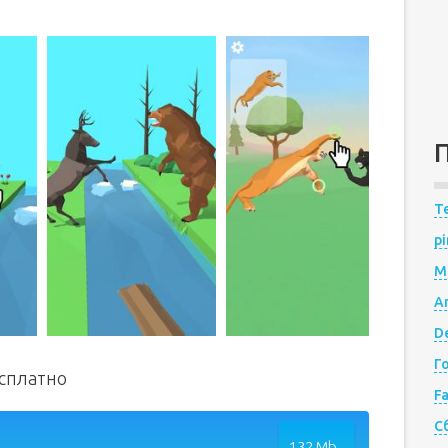
Te
pi
M
A
De
Г
есплатно
F
С
132 Mb