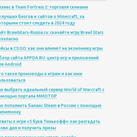
изнес в Team Fortress 2: торговля скинами
0 лучших блогов и сайтов о Minecraft, за
оторыми стоит следить в 2024 году
йт Brawlstars-Russia.ru: скачайте игру Brawl Stars
езопасно
ейсы в CS:GO: как они влияют на экономику игры
бзор сайта APPDA.RU: центр игр и приложений
ля Android
то такое промокоды к играм и как ими
ользоваться
ак выбрать идеальный сервер World of Warcraft с
омощью портала MMOTOP
ак пополнить баланс Steam в России с помощью
amemoney
тветы к игре «5 букв Тинькофф»: как разгадать
лово дня и получить призы