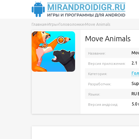
Главная
›
Игры
›
Головоломки
›
Move Animals
Move Animals
Mov
Название:
2.1
Версия приложения:
Го
Категория:
Sup
Разработчик:
RU 
Языки:
5.0
Версия андроид: