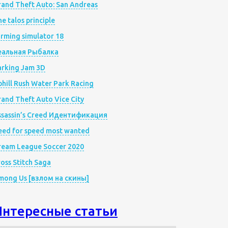
rand Theft Auto: San Andreas
e talos principle
rming simulator 18
еальная Рыбалка
arking Jam 3D
hill Rush Water Park Racing
and Theft Auto Vice City
ssassin’s Creed Идентификация
eed for speed most wanted
ream League Soccer 2020
oss Stitch Saga
mong Us [взлом на скины]
Интересные статьи