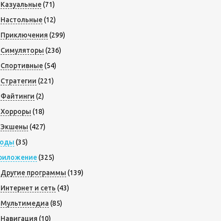
Казуальные
(71)
Настольные
(12)
Приключения
(299)
Симуляторы
(236)
Спортивные
(54)
Стратегии
(221)
Файтинги
(2)
Хорроры
(18)
Экшены
(427)
оды
(35)
риложение
(325)
Другие программы
(139)
Интернет и сеть
(43)
Мультимедиа
(85)
Навигация
(10)