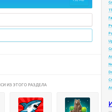
G
Th
Fa
Р
P
Up
Gr
A
N
D
Cr
СИ ИЗ ЭТОГО РАЗДЕЛА
A