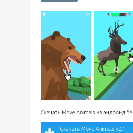
Скачать Move Animals на андроид б
Скачать Move Animals v2.1