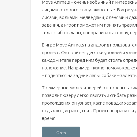
Move Animals – очень необычный и интерес
лицами которого станут животные. В игре уч
лисами, волками, медведями, оленями и да
задания, а игрок поможет им принять прави
тела, сгибать лапы, поворачивать голову, пе
В игре Move Animals на андроид пользовате
процесс. Он пройдет десятки уровней и узна
каждом этапе перед ним будет стоять опред
положение. Например, нужно помочь кошке с
– подняться на задние лапы, собаке – залезть
Трехмерные модели зверей отстроены таким 
позволит юзеру легко двигать и сгибать разн
прохождения он узнает, какие повадки характ
отдыхают, играют, спят. Проект понравится
время.
Фото