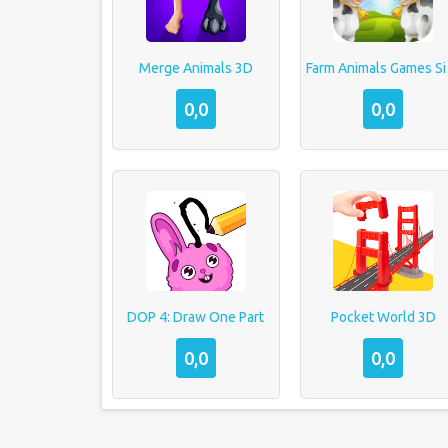
Merge Animals 3D
Farm 
0,0
0,0
DOP 4: Draw One Part
Pocket World 3D
0,0
0,0