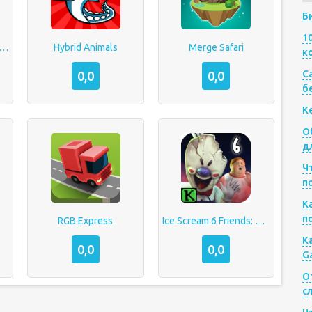
Б
1
Animals Games Simulators
Hybrid Animals
Merge Safari
к
Са
0,0
0,0
б
К
О
д
Ч
п
К
п
RGB Express
Ice Scream 6 Friends: Charlie
К
0,0
0,0
G
О
с