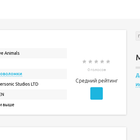
e Animals
0 голосов
ловоломки
Д
Средний рейтинг
ersonic Studios LTD
И
EN
 и выше