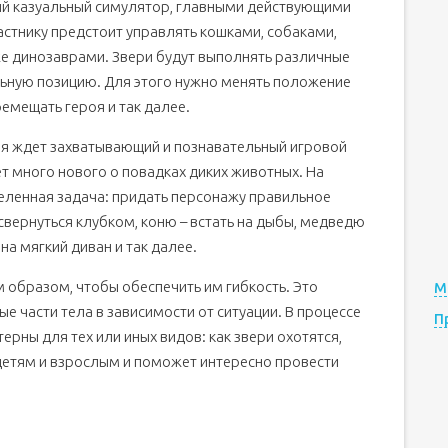
ный казуальный симулятор, главными действующими
астнику предстоит управлять кошками, собаками,
же динозаврами. Звери будут выполнять различные
льную позицию. Для этого нужно менять положение
ремещать героя и так далее.
ля ждет захватывающий и познавательный игровой
ет много нового о повадках диких животных. На
еленная задача: придать персонажу правильное
вернуться клубком, коню – встать на дыбы, медведю
 на мягкий диван и так далее.
образом, чтобы обеспечить им гибкость. Это
М
ые части тела в зависимости от ситуации. В процессе
П
ерны для тех или иных видов: как звери охотятся,
 детям и взрослым и поможет интересно провести