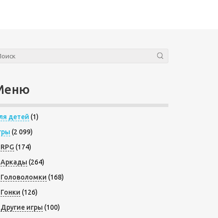
Меню
ля детей
(1)
гры
(2 099)
RPG
(174)
Аркады
(264)
Головоломки
(168)
Гонки
(126)
Другие игры
(100)