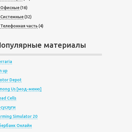
Офисные
(16)
Системные
(32)
Телефонная часть
(4)
Популярные материалы
rraria
n up
otor Depot
mong Us [мод-меню]
ad Cells
осуслуги
arming Simulator 20
бербанк Онлайн