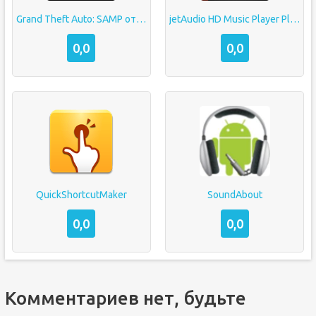
Grand Theft Auto: SAMP от Mordor RP
jetAudio HD Music Player Plus
0,0
0,0
QuickShortcutMaker
SoundAbout
0,0
0,0
Комментариев нет, будьте