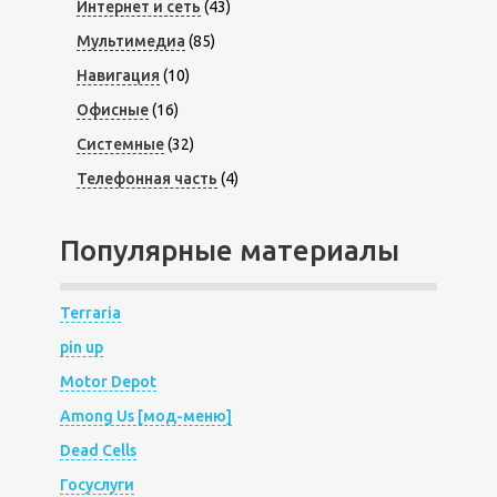
Интернет и сеть
(43)
Мультимедиа
(85)
Навигация
(10)
Офисные
(16)
Системные
(32)
Телефонная часть
(4)
Популярные материалы
Terraria
pin up
Motor Depot
Among Us [мод-меню]
Dead Cells
Госуслуги