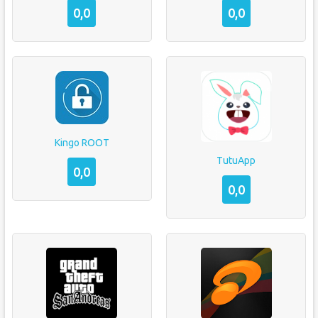
0,0
0,0
Kingo ROOT
TutuApp
0,0
0,0