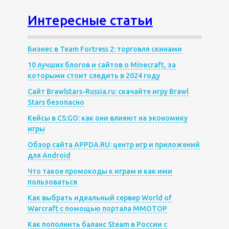
Интересные статьи
Бизнес в Team Fortress 2: торговля скинами
10 лучших блогов и сайтов о Minecraft, за
которыми стоит следить в 2024 году
Сайт Brawlstars-Russia.ru: скачайте игру Brawl
Stars безопасно
Кейсы в CS:GO: как они влияют на экономику
игры
Обзор сайта APPDA.RU: центр игр и приложений
для Android
Что такое промокоды к играм и как ими
пользоваться
Как выбрать идеальный сервер World of
Warcraft с помощью портала MMOTOP
Как пополнить баланс Steam в России с