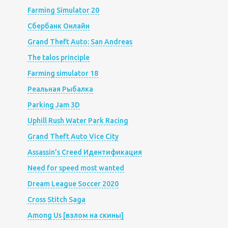
Farming Simulator 20
Сбербанк Онлайн
Grand Theft Auto: San Andreas
The talos principle
Farming simulator 18
Реальная Рыбалка
Parking Jam 3D
Uphill Rush Water Park Racing
Grand Theft Auto Vice City
Assassin’s Creed Идентификация
Need for speed most wanted
Dream League Soccer 2020
Cross Stitch Saga
Among Us [взлом на скины]