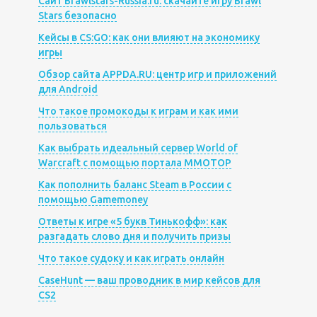
Сайт Brawlstars-Russia.ru: скачайте игру Brawl
Stars безопасно
Кейсы в CS:GO: как они влияют на экономику
игры
Обзор сайта APPDA.RU: центр игр и приложений
для Android
Что такое промокоды к играм и как ими
пользоваться
Как выбрать идеальный сервер World of
Warcraft с помощью портала MMOTOP
Как пополнить баланс Steam в России с
помощью Gamemoney
Ответы к игре «5 букв Тинькофф»: как
разгадать слово дня и получить призы
Что такое судоку и как играть онлайн
CaseHunt — ваш проводник в мир кейсов для
CS2