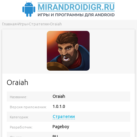
Главная
›
Игры
›
Стратегии
›
Oraiah
Oraiah
Oraiah
Название:
1.0.1.0
Версия приложения:
Стратегии
Категория:
Pageboy
Разработчик:
RU