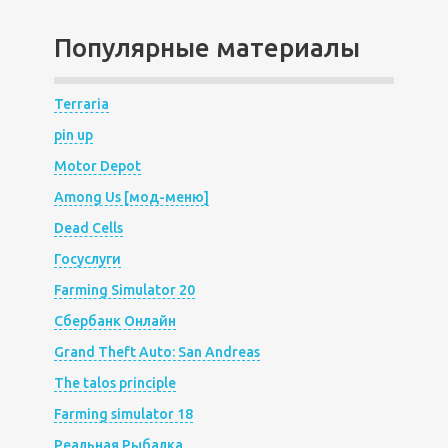
Популярные материалы
Terraria
pin up
Motor Depot
Among Us [мод-меню]
Dead Cells
Госуслуги
Farming Simulator 20
Сбербанк Онлайн
Grand Theft Auto: San Andreas
The talos principle
Farming simulator 18
Реальная Рыбалка