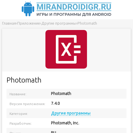
Главная
›
Приложение
›
Другие программы
›
Photomath
Photomath
Photomath
Название:
7.4.0
Версия приложения:
Другие программы
Категория:
Photomath, Inc.
Разработчик:
RU