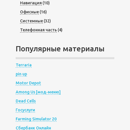
Навигация
(10)
Офисные
(16)
Системные
(32)
Телефонная часть
(4)
Популярные материалы
Terraria
pin up
Motor Depot
Among Us [мод-меню]
Dead Cells
Госуслуги
Farming Simulator 20
Сбербанк Онлайн