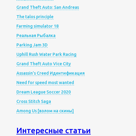
Grand Theft Auto: San Andreas
The talos principle
Farming simulator 18
Реальная Рыбалка
Parking Jam 3D
Uphill Rush Water Park Racing
Grand Theft Auto Vice City
Assassin’s Creed Идентификация
Need for speed most wanted
Dream League Soccer 2020
Cross Stitch Saga
Among Us [взлом на скины]
Интересные статьи