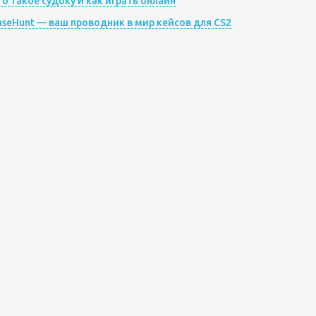
то такое судоку и как играть онлайн
aseHunt — ваш проводник в мир кейсов для CS2