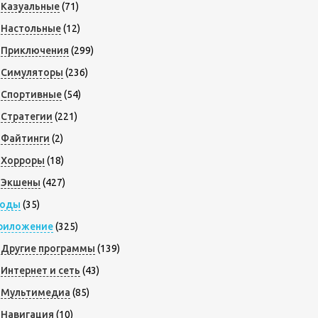
Казуальные
(71)
Настольные
(12)
Приключения
(299)
Симуляторы
(236)
Спортивные
(54)
Стратегии
(221)
Файтинги
(2)
Хорроры
(18)
Экшены
(427)
оды
(35)
риложение
(325)
Другие программы
(139)
Интернет и сеть
(43)
Мультимедиа
(85)
Навигация
(10)