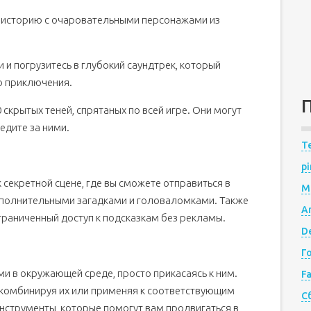
 историю с очаровательными персонажами из
 погрузитесь в глубокий саундтрек, который
о приключения.
 скрытых теней, спрятаных по всей игре. Они могут
едите за ними.
Te
pi
 секретной сцене, где вы сможете отправиться в
M
ополнительными загадками и головаломками. Также
A
ограниченный доступ к подсказкам без рекламы.
De
Г
и в окружающей среде, просто прикасаясь к ним.
F
 комбинируя их или применяя к соответствующим
С
нструменты, которые помогут вам продвигаться в