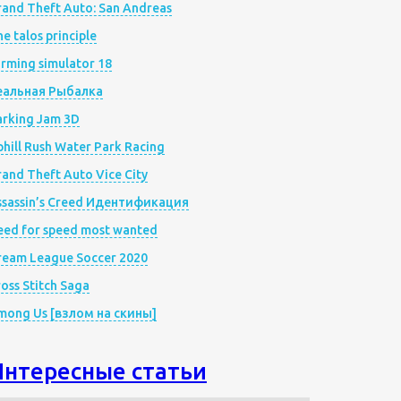
rand Theft Auto: San Andreas
e talos principle
rming simulator 18
еальная Рыбалка
arking Jam 3D
hill Rush Water Park Racing
and Theft Auto Vice City
ssassin’s Creed Идентификация
eed for speed most wanted
ream League Soccer 2020
oss Stitch Saga
mong Us [взлом на скины]
Интересные статьи