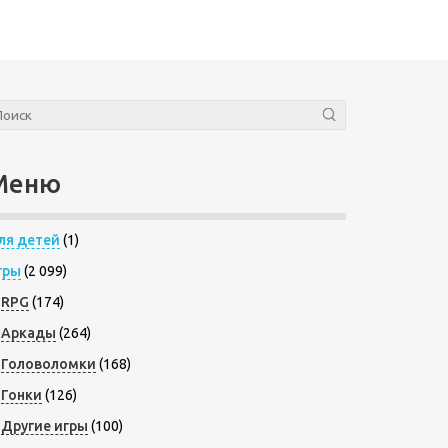
Меню
ля детей
(1)
гры
(2 099)
RPG
(174)
Аркады
(264)
Головоломки
(168)
Гонки
(126)
Другие игры
(100)