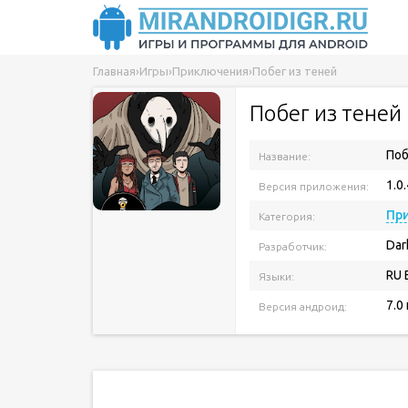
Главная
›
Игры
›
Приключения
›
Побег из теней
Побег из теней
Поб
Название:
1.0
Версия приложения:
Пр
Категория:
Dar
Разработчик:
RU 
Языки:
7.0
Версия андроид: