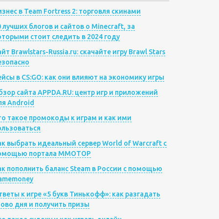
изнес в Team Fortress 2: торговля скинами
0 лучших блогов и сайтов о Minecraft, за
оторыми стоит следить в 2024 году
йт Brawlstars-Russia.ru: скачайте игру Brawl Stars
езопасно
ейсы в CS:GO: как они влияют на экономику игры
бзор сайта APPDA.RU: центр игр и приложений
ля Android
то такое промокоды к играм и как ими
ользоваться
ак выбрать идеальный сервер World of Warcraft с
омощью портала MMOTOP
ак пополнить баланс Steam в России с помощью
amemoney
тветы к игре «5 букв Тинькофф»: как разгадать
лово дня и получить призы