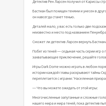
Детектив Рен Ларсен получил от Кариссы стр
Бастиан был похищен тенями и унесен в друго
он навсегда станет тенью.
Деталей мало, у вас есть только две подска
неизвестно и место под названием Пенумбра,
Сможет ли детектив Ларсен вернуть Бастиан
Побег из теней — седьмая часть серии игр о
захватывающее приключение, решайте голово
Игры Dark Dome можно играть в любом поряд
истории каждой главы раскрывают тайны Скр
переплетается с играми: ‘Населенная призрак
— Что вы можете ожидать от этой игры:
Многочисленные запутанные и сложные голо
нашего мира и мира теней, пока детектив пы