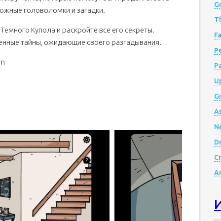
G
ложные головоломки и загадки.
Th
 Темного Купола и раскройте все его секреты.
Fa
енные тайны, ожидающие своего разгадывания.
Р
om
P
Up
Gr
A
N
D
Cr
A