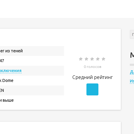
ег из теней
.47
0 голосов
иключения
Д
Средний рейтинг
k Dome
И
EN
 и выше