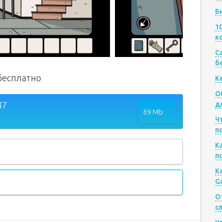
Б
1
к
Са
б
 бесплатно
К
О
47
д
69 Mb
Ч
п
К
п
К
G
О
с