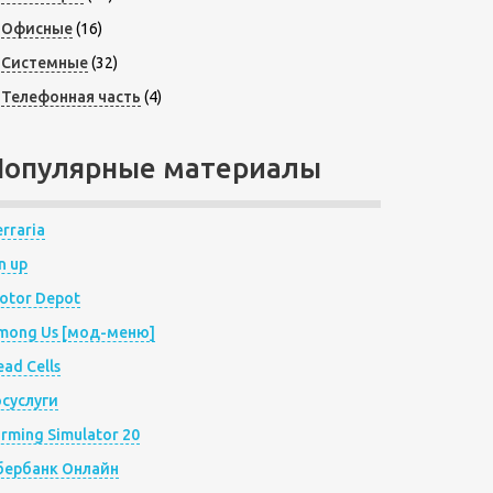
Офисные
(16)
Системные
(32)
Телефонная часть
(4)
Популярные материалы
rraria
n up
otor Depot
mong Us [мод-меню]
ad Cells
осуслуги
arming Simulator 20
бербанк Онлайн