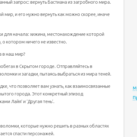
анный запрос: вернуть Бастиана из загробного мира.
й мир, и его нужно вернуть как можно скорее, иначе
зки для начала: хижина, местонахождение которой
 о котором ничего не известно.
а в наш мир?
 побегах в Скрытом городе. Отправляйтесь в
ломки и загадки, пытаясь выбраться из мира теней.
ке, что позволяет вам узнать, как взаимосвязанные
М
ытого города. Этот конкретный эпизод
П
ами Лайя’ и ‘Другая тень’.
воломки, которые нужно решить в разных областях
тается спасти персонажей.