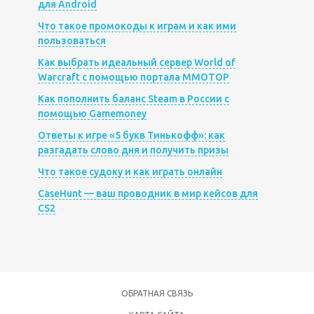
для Android
Что такое промокоды к играм и как ими
пользоваться
Как выбрать идеальный сервер World of
Warcraft с помощью портала MMOTOP
Как пополнить баланс Steam в России с
помощью Gamemoney
Ответы к игре «5 букв Тинькофф»: как
разгадать слово дня и получить призы
Что такое судоку и как играть онлайн
CaseHunt — ваш проводник в мир кейсов для
CS2
ОБРАТНАЯ СВЯЗЬ