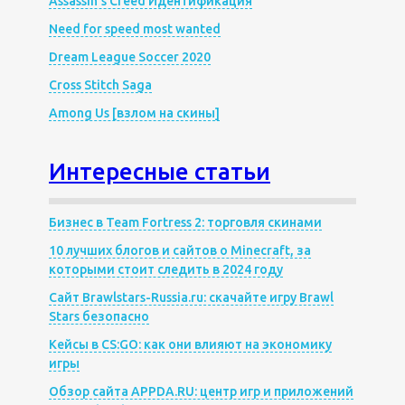
Assassin’s Creed Идентификация
Need for speed most wanted
Dream League Soccer 2020
Cross Stitch Saga
Among Us [взлом на скины]
Интересные статьи
Бизнес в Team Fortress 2: торговля скинами
10 лучших блогов и сайтов о Minecraft, за
которыми стоит следить в 2024 году
Сайт Brawlstars-Russia.ru: скачайте игру Brawl
Stars безопасно
Кейсы в CS:GO: как они влияют на экономику
игры
Обзор сайта APPDA.RU: центр игр и приложений