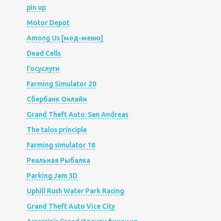
pin up
Motor Depot
Among Us [мод-меню]
Dead Cells
Госуслуги
Farming Simulator 20
Сбербанк Онлайн
Grand Theft Auto: San Andreas
The talos principle
Farming simulator 18
Реальная Рыбалка
Parking Jam 3D
Uphill Rush Water Park Racing
Grand Theft Auto Vice City