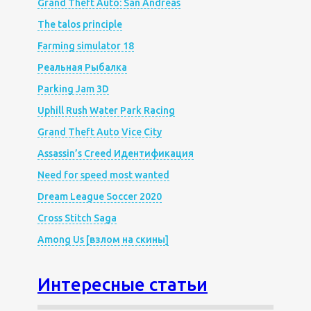
Grand Theft Auto: San Andreas
The talos principle
Farming simulator 18
Реальная Рыбалка
Parking Jam 3D
Uphill Rush Water Park Racing
Grand Theft Auto Vice City
Assassin’s Creed Идентификация
Need for speed most wanted
Dream League Soccer 2020
Cross Stitch Saga
Among Us [взлом на скины]
Интересные статьи