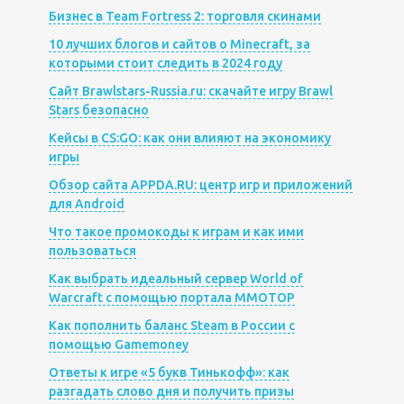
Бизнес в Team Fortress 2: торговля скинами
10 лучших блогов и сайтов о Minecraft, за
которыми стоит следить в 2024 году
Сайт Brawlstars-Russia.ru: скачайте игру Brawl
Stars безопасно
Кейсы в CS:GO: как они влияют на экономику
игры
Обзор сайта APPDA.RU: центр игр и приложений
для Android
Что такое промокоды к играм и как ими
пользоваться
Как выбрать идеальный сервер World of
Warcraft с помощью портала MMOTOP
Как пополнить баланс Steam в России с
помощью Gamemoney
Ответы к игре «5 букв Тинькофф»: как
разгадать слово дня и получить призы