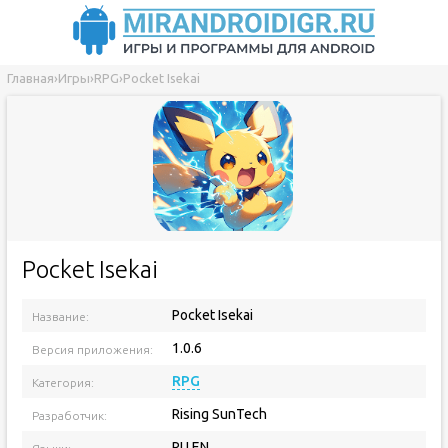
Главная
›
Игры
›
RPG
›
Pocket Isekai
Pocket Isekai
Pocket Isekai
Название:
1.0.6
Версия приложения:
RPG
Категория:
Rising SunTech
Разработчик:
RU EN