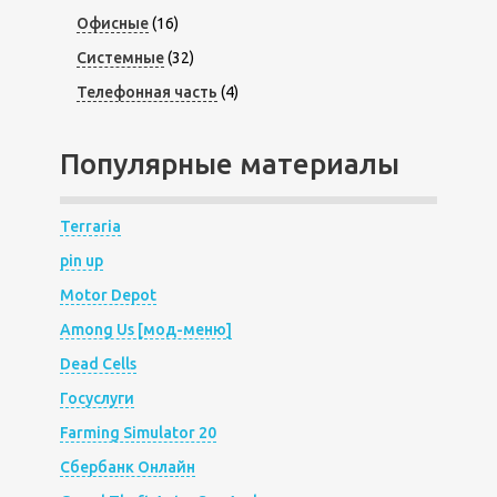
Офисные
(16)
Системные
(32)
Телефонная часть
(4)
Популярные материалы
Terraria
pin up
Motor Depot
Among Us [мод-меню]
Dead Cells
Госуслуги
Farming Simulator 20
Сбербанк Онлайн