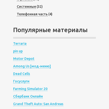
Системные
(32)
Телефонная часть
(4)
Популярные материалы
Terraria
pin up
Motor Depot
Among Us [мод-меню]
Dead Cells
Госуслуги
Farming Simulator 20
Сбербанк Онлайн
Grand Theft Auto: San Andreas