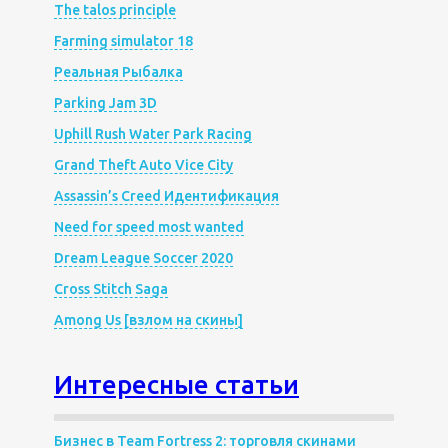
The talos principle
Farming simulator 18
Реальная Рыбалка
Parking Jam 3D
Uphill Rush Water Park Racing
Grand Theft Auto Vice City
Assassin’s Creed Идентификация
Need for speed most wanted
Dream League Soccer 2020
Cross Stitch Saga
Among Us [взлом на скины]
Интересные статьи
Бизнес в Team Fortress 2: торговля скинами