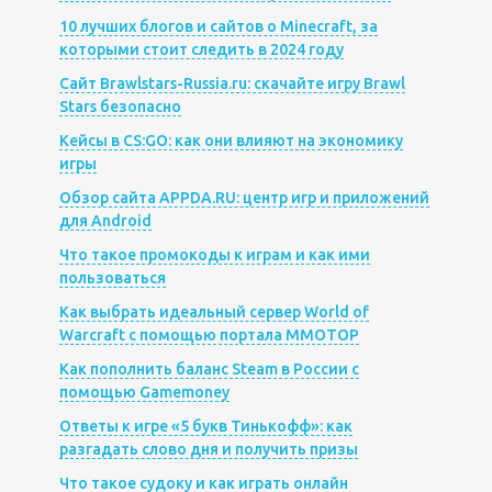
10 лучших блогов и сайтов о Minecraft, за
которыми стоит следить в 2024 году
Сайт Brawlstars-Russia.ru: скачайте игру Brawl
Stars безопасно
Кейсы в CS:GO: как они влияют на экономику
игры
Обзор сайта APPDA.RU: центр игр и приложений
для Android
Что такое промокоды к играм и как ими
пользоваться
Как выбрать идеальный сервер World of
Warcraft с помощью портала MMOTOP
Как пополнить баланс Steam в России с
помощью Gamemoney
Ответы к игре «5 букв Тинькофф»: как
разгадать слово дня и получить призы
Что такое судоку и как играть онлайн