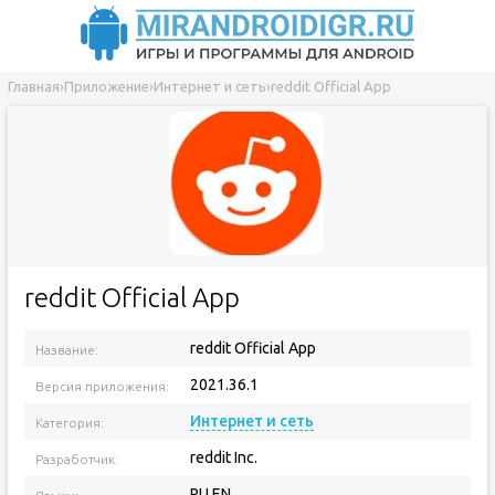
Главная
›
Приложение
›
Интернет и сеть
›
reddit Official App
reddit Official App
reddit Official App
Название:
2021.36.1
Версия приложения:
Интернет и сеть
Категория:
reddit Inc.
Разработчик:
RU EN