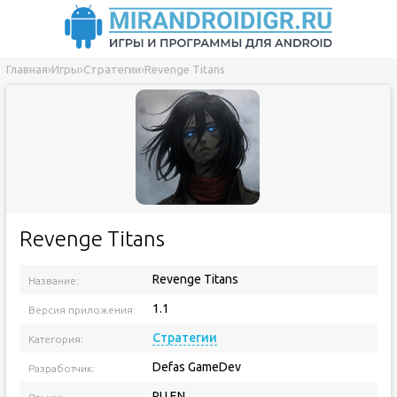
Главная
›
Игры
›
Стратегии
›
Revenge Titans
Revenge Titans
Revenge Titans
Название:
1.1
Версия приложения:
Стратегии
Категория:
Defas GameDev
Разработчик:
RU EN