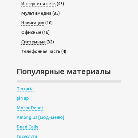
Интернет и сеть
(43)
Мультимедиа
(85)
Навигация
(10)
Офисные
(16)
Системные
(32)
Телефонная часть
(4)
Популярные материалы
Terraria
pin up
Motor Depot
Among Us [мод-меню]
Dead Cells
Госуслуги