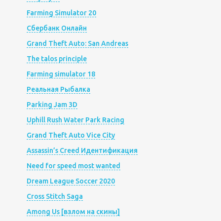
Farming Simulator 20
Сбербанк Онлайн
Grand Theft Auto: San Andreas
The talos principle
Farming simulator 18
Реальная Рыбалка
Parking Jam 3D
Uphill Rush Water Park Racing
Grand Theft Auto Vice City
Assassin’s Creed Идентификация
Need for speed most wanted
Dream League Soccer 2020
Cross Stitch Saga
Among Us [взлом на скины]