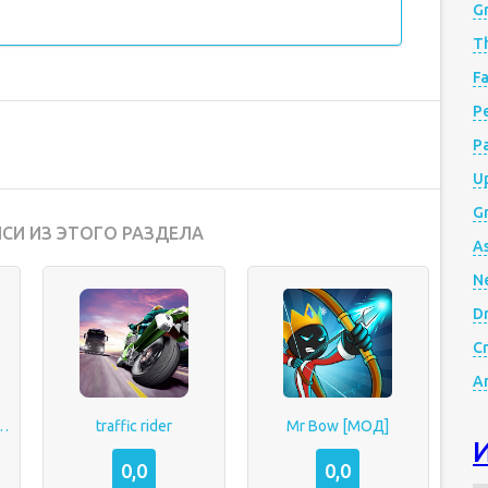
G
Th
Fa
Р
P
Up
Gr
СИ ИЗ ЭТОГО РАЗДЕЛА
A
N
D
Cr
A
: Highway Traffic
traffic rider
Mr Bow [МОД]
0,0
0,0