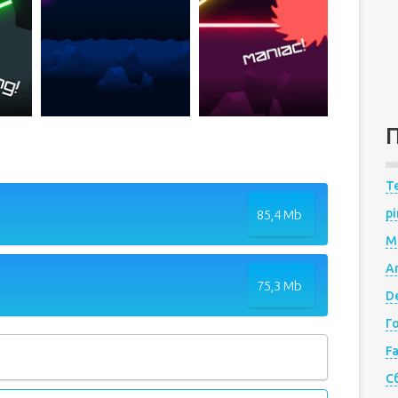
Te
pi
85,4 Mb
M
A
75,3 Mb
De
Г
F
С