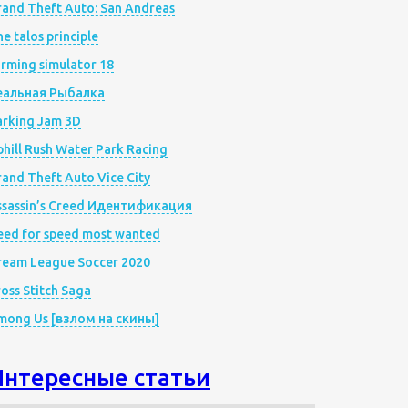
rand Theft Auto: San Andreas
e talos principle
rming simulator 18
еальная Рыбалка
arking Jam 3D
hill Rush Water Park Racing
and Theft Auto Vice City
ssassin’s Creed Идентификация
eed for speed most wanted
ream League Soccer 2020
oss Stitch Saga
mong Us [взлом на скины]
Интересные статьи