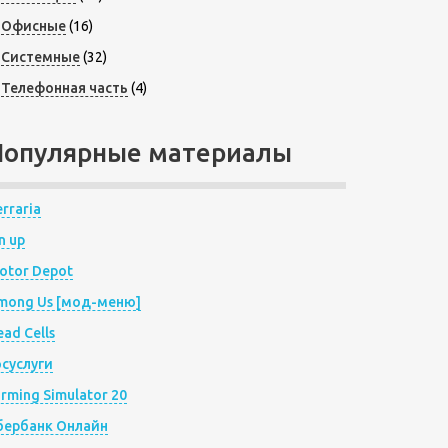
Офисные
(16)
Системные
(32)
Телефонная часть
(4)
Популярные материалы
rraria
n up
otor Depot
mong Us [мод-меню]
ad Cells
осуслуги
arming Simulator 20
бербанк Онлайн