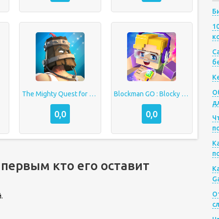
Б
1
к
Са
б
К
О
The Mighty Quest for Epic Loot
Blockman GO : Blocky Mods
д
0,0
0,0
Ч
п
К
п
 первым кто его оставит
К
G
О
.
с