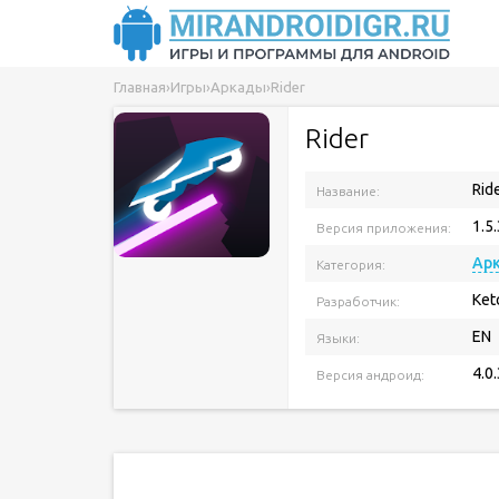
Главная
›
Игры
›
Аркады
›
Rider
Rider
Rid
Название:
1.5.
Версия приложения:
Ар
Категория:
Ket
Разработчик:
EN
Языки:
4.0
Версия андроид: