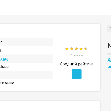
er
3
2 голоса
кады
Д
Средний рейтинг
chapp
И
.3 и выше