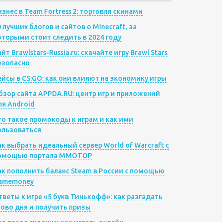
изнес в Team Fortress 2: торговля скинами
0 лучших блогов и сайтов о Minecraft, за
оторыми стоит следить в 2024 году
йт Brawlstars-Russia.ru: скачайте игру Brawl Stars
езопасно
ейсы в CS:GO: как они влияют на экономику игры
бзор сайта APPDA.RU: центр игр и приложений
ля Android
то такое промокоды к играм и как ими
ользоваться
ак выбрать идеальный сервер World of Warcraft с
омощью портала MMOTOP
ак пополнить баланс Steam в России с помощью
amemoney
тветы к игре «5 букв Тинькофф»: как разгадать
лово дня и получить призы