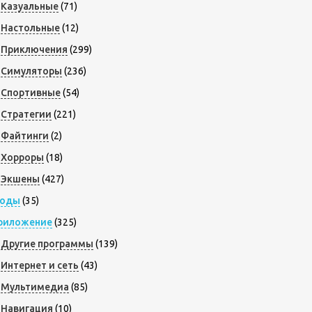
Казуальные
(71)
Настольные
(12)
Приключения
(299)
Симуляторы
(236)
Спортивные
(54)
Стратегии
(221)
Файтинги
(2)
Хорроры
(18)
Экшены
(427)
оды
(35)
риложение
(325)
Другие программы
(139)
Интернет и сеть
(43)
Мультимедиа
(85)
Навигация
(10)