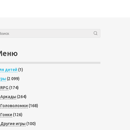
Меню
ля детей
(1)
гры
(2 099)
RPG
(174)
Аркады
(264)
Головоломки
(168)
Гонки
(126)
Другие игры
(100)