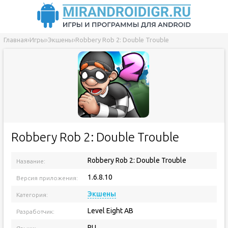
Главная
›
Игры
›
Экшены
›
Robbery Rob 2: Double Trouble
Robbery Rob 2: Double Trouble
Robbery Rob 2: Double Trouble
Название:
1.6.8.10
Версия приложения:
Экшены
Категория:
Level Eight AB
Разработчик:
RU